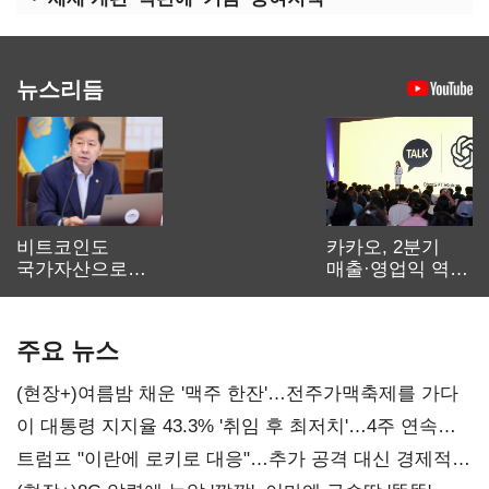
뉴스리듬
비트코인도
카카오, 2분기
국가자산으로…'
매출·영업익 역대
보관·평가·처분'
최대…에이전트
기준은 숙제
AI 수익화 관건
주요 뉴스
(현장+)여름밤 채운 '맥주 한잔'…전주가맥축제를 가다
이 대통령 지지율 43.3% '취임 후 최저치'…4주 연속
'하락'
트럼프 "이란에 로키로 대응"…추가 공격 대신 경제적