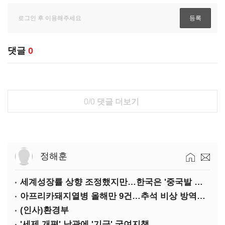
댓글
0
0/0
댓글 더보기
정해훈
세계성장률 상향 조정했지만…한국은 '중국발 살얼음판'
아프리카돼지열병 올해만 9건…추석 비상 방역에 '총력'
(인사)환경부
'세제 개편' 낙관에 '기금' 궁여지책