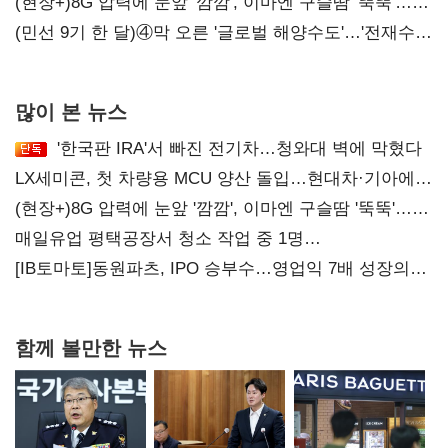
압박 시사
(현장+)8G 압력에 눈앞 '깜깜', 이마엔 구슬땀 '뚝뚝'…
화려한 에어쇼 뒤 땀방울
(민선 9기 한 달)④막 오른 '글로벌 해양수도'…'전재수
리더십' 시험대
많이 본 뉴스
'한국판 IRA'서 빠진 전기차…청와대 벽에 막혔다
LX세미콘, 첫 차량용 MCU 양산 돌입…현대차·기아에
공급
(현장+)8G 압력에 눈앞 '깜깜', 이마엔 구슬땀 '뚝뚝'…
화려한 에어쇼 뒤 땀방울
매일유업 평택공장서 청소 작업 중 1명
사망…"안전관리체계 재점검"
[IB토마토]동원파츠, IPO 승부수…영업익 7배 성장의
이면은 고객 편중
함께 볼만한 뉴스