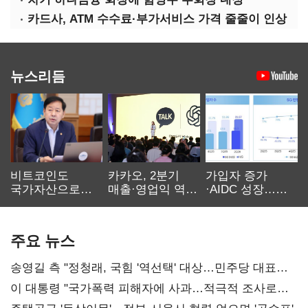
카드사, ATM 수수료·부가서비스 가격 줄줄이 인상
뉴스리듬
비트코인도
카카오, 2분기
가입자 증가
국가자산으로…'
매출·영업익 역대
·AIDC 성장…
보관·평가·처분'
최대…에이전트
SKT 2분기 성장
기준은 숙제
AI 수익화 관건
본궤도
주요 뉴스
송영길 측 "정청래, 국힘 '역선택' 대상…민주당 대표로
총선 지휘 못해"
이 대통령 "국가폭력 피해자에 사과…적극적 조사로