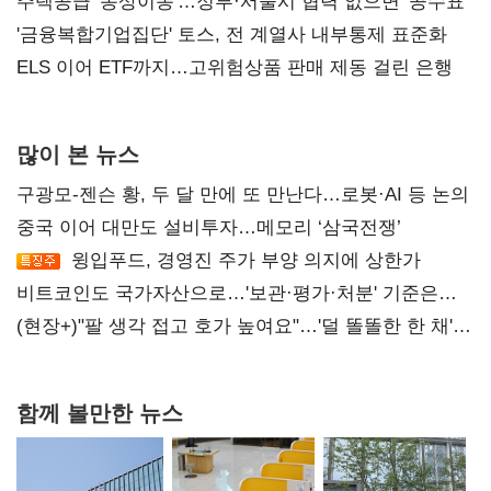
진실 밝혀야"
주택공급 '동상이몽'…정부·서울시 협력 없으면 '공수표'
'금융복합기업집단' 토스, 전 계열사 내부통제 표준화
ELS 이어 ETF까지…고위험상품 판매 제동 걸린 은행
많이 본 뉴스
구광모-젠슨 황, 두 달 만에 또 만난다…로봇·AI 등 논의
중국 이어 대만도 설비투자…메모리 ‘삼국전쟁’
윙입푸드, 경영진 주가 부양 의지에 상한가
비트코인도 국가자산으로…'보관·평가·처분' 기준은
숙제
(현장+)"팔 생각 접고 호가 높여요"…'덜 똘똘한 한 채'
20억 키맞추기
함께 볼만한 뉴스