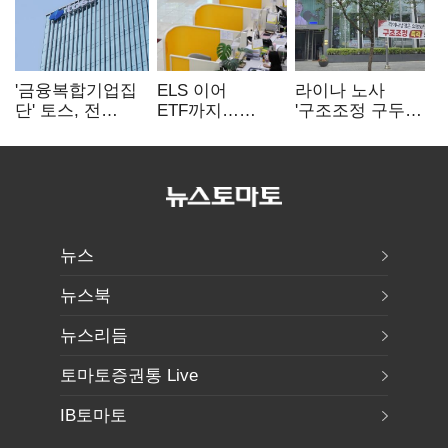
'금융복합기업집
ELS 이어
라이나 노사
단' 토스, 전
ETF까지…
'구조조정 구두
계열사 내부통제
고위험상품 판매
합의안' 도출
표준화
제동 걸린 은행
뉴스
뉴스북
뉴스리듬
토마토증권통 Live
IB토마토