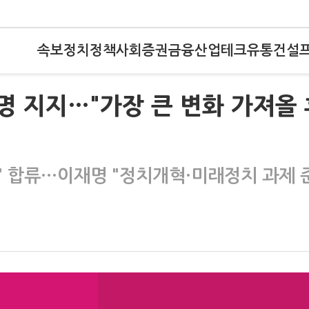
속보
정치
정책
사회
증권
금융
산업
테크
유통
건설
재명 지지…"가장 큰 변화 가져올
' 합류…이재명 "정치개혁·미래정치 과제 