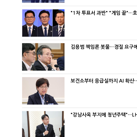
"1차 투표서 과반" "게임 끝"…
김용범 책임론 봇물…경질 요구에 
보건소부터 응급실까지 AI 확산
"강남사옥 부지에 청년주택"…LH