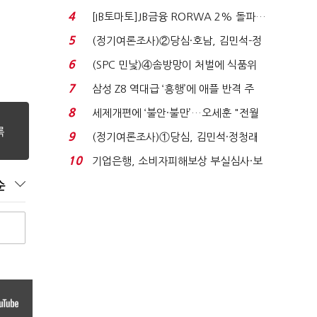
340억 베팅…가...
4
[IB토마토]JB금융 RORWA 2% 돌파…
실적 견인은 은행 ...
5
(정기여론조사)②당심·호남, 김민석-정
청래 '초접전'...
6
(SPC 민낯)④솜방망이 처벌에 식품위
생법 위반 반복...
7
삼성 Z8 역대급 ‘흥행’에 애플 반격 주
목…9월 ‘폴...
8
세제개편에 ‘불안·불만’…오세훈 "전월
세 구하기 더 ...
9
(정기여론조사)①당심, 김민석·정청래
'초접전'…대통령 ...
10
기업은행, 소비자피해보상 부실심사·보
이스피싱 공시 ...
순