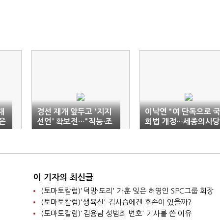
재
경선 재개 앞두고 '지지
이낙연 "여 단독으로 
은
선언' 확보전…"직능·조
회법 개정…세종의사당
직별 표심 공략"
서둘러야"
이 기자의 최신글
(토마토칼럼)'덕망·도리' 가훈 잊은 허영인 SPC그룹 회장
(토마토칼럼)'생육신' 김시습에겐 후손이 있을까?
(토마토칼럼)'김용남 성범죄 변호' 기사를 쓴 이유