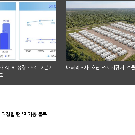
·AIDC 성장…SKT 2분기
배터리 3사, 호남 ESS 시장서 ‘격돌
도
뒤집힐 땐 '지지층 불복'