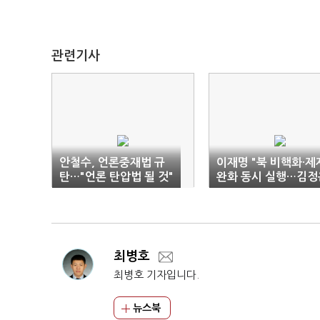
관련기사
안철수, 언론중재법 규
이재명 "북 비핵화·제
탄…"언론 탄압법 될 것"
완화 동시 실행…김정
만날 것"
최병호
최병호 기자입니다.
뉴스북