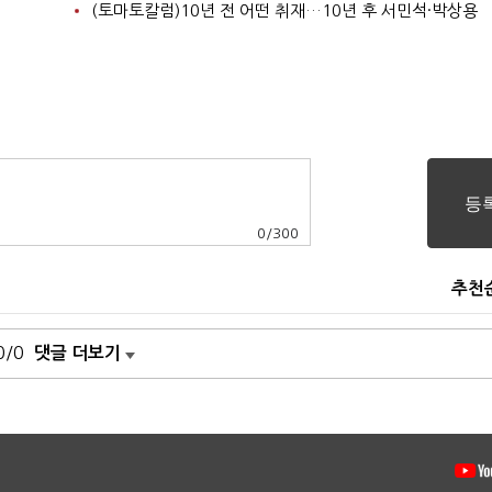
(토마토칼럼)10년 전 어떤 취재…10년 후 서민석·박상용
0
/
300
추천
0/0
댓글 더보기