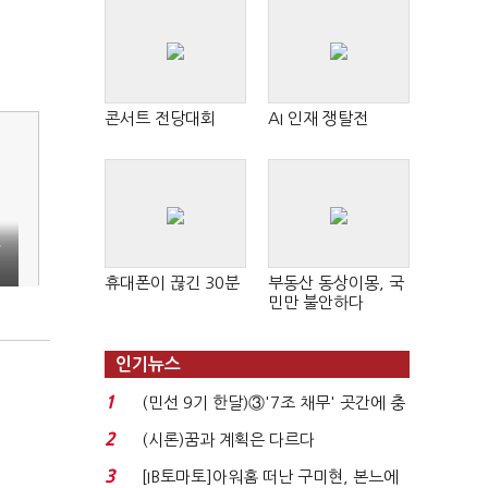
콘서트 전당대회
AI 인재 쟁탈전
국
휴대폰이 끊긴 30분
부동산 동상이몽, 국
민만 불안하다
인기뉴스
1
(민선 9기 한달)③'7조 채무' 곳간에 충
격…추미애, 20년...
2
(시론)꿈과 계획은 다르다
3
[IB토마토]아워홈 떠난 구미현, 본느에