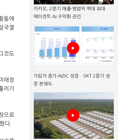
카카오, 2분기 매출·영업익 역대 최대…
에이전트 AI 수익화 관건
정활동에
 설국열
 그것도
가입자 증가·AIDC 성장…SKT 2분기 성
'미래정
장 본궤도
 흘러가
원장으로
혔다.