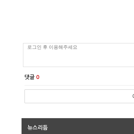
댓글
0
뉴스리듬