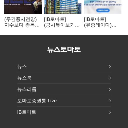
(주간증시전망)
[IB토마토]
[IB토마토]
지수보다 종목…
(공시톺아보기)
(유증레이다)
선별 장세
수주 공시, 왜
툴젠, 조달액
이어진다
바로 매출로
3분의 1 토막…
잡히지 않을까
특허소송
비용부터 챙긴다
뉴스
뉴스북
뉴스리듬
토마토증권통 Live
IB토마토