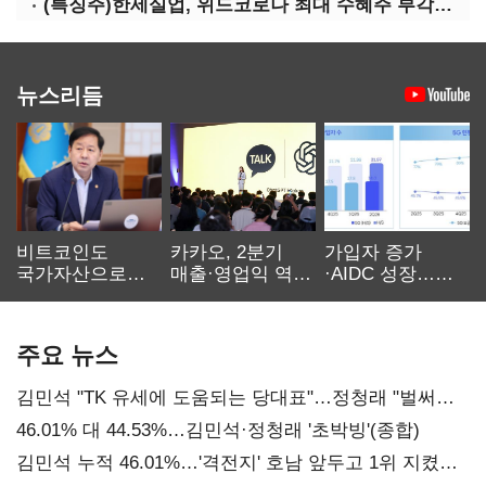
(특징주)한세실업, 위드코로나 최대 수혜주 부각…5.74%↑
뉴스리듬
비트코인도
카카오, 2분기
가입자 증가
국가자산으로…'
매출·영업익 역대
·AIDC 성장…
보관·평가·처분'
최대…에이전트
SKT 2분기 성장
기준은 숙제
AI 수익화 관건
본궤도
주요 뉴스
김민석 "TK 유세에 도움되는 당대표"…정청래 "벌써
대표된 양 당직 배분"
46.01% 대 44.53%…김민석·정청래 '초박빙'(종합)
김민석 누적 46.01%…'격전지' 호남 앞두고 1위 지켰다