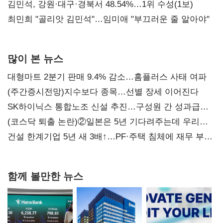
(2보)
김민석, 강원·대구·경북서 48.54%…1위 수성(1보)
최민희 "골리앗 김민석"…임미애 "부끄러운 줄 알아야"
많이 본 뉴스
대형마트 2분기 판매 9.4% 감소…홈플러스 사태 여파
(주간증시전망)지수보다 종목…선별 장세 이어진다
SK하이닉스 통합노조 신설 추진…구성원 간 성과급
불만 확산
(코스닥 퇴출 논란)②일본은 5년 기다려주는데 우리는
당장 퇴출?…시간만으론 부족한 코스닥 구하기
건설 한계기업 5년 새 3배↑…PF·주택 침체에 재무 부담
확대
함께 볼만한 뉴스