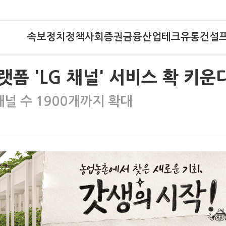
속보
정치
정책
사회
증권
금융
산업
테크
유통
건설
랫폼 'LG 채널' 서비스 확 키운
채널 수 1900개까지 확대