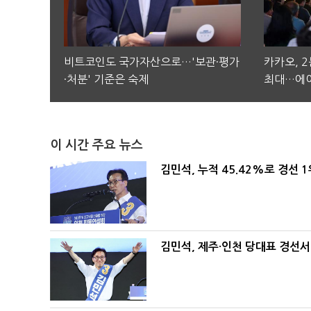
비트코인도 국가자산으로…'보관·평가
카카오, 
·처분' 기준은 숙제
최대…에이
이 시간 주요 뉴스
김민석, 누적 45.42%로 경선 
김민석, 제주·인천 당대표 경선서 '