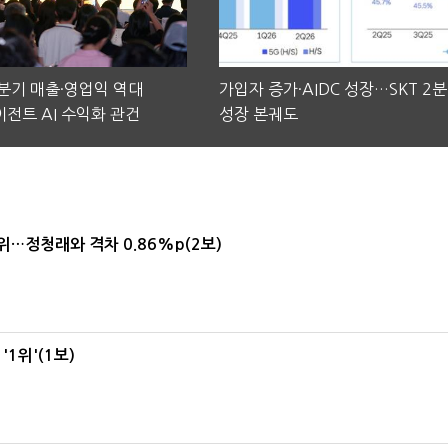
2분기 매출·영업익 역대
가입자 증가·AIDC 성장…SKT 2
전트 AI 수익화 관건
성장 본궤도
1위…정청래와 격차 0.86%p(2보)
1위'(1보)