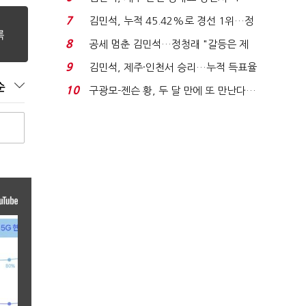
위'(1보)...
7
김민석, 누적 45.42%로 경선 1위…정
청래와 격차 0.86%p(...
8
공세 멈춘 김민석…정청래 "갈등은 제
가 수습"
9
김민석, 제주·인천서 승리…누적 득표율
'1위 탈환'(종합)...
순
10
구광모-젠슨 황, 두 달 만에 또 만난다…
로봇·AI 등 논...