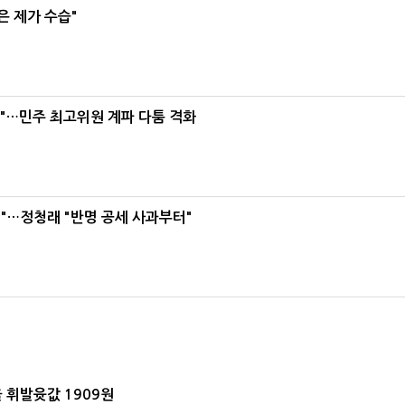
은 제가 수습"
라"…민주 최고위원 계파 다툼 격화
"…정청래 "반명 공세 사과부터"
 휘발윳값 1909원