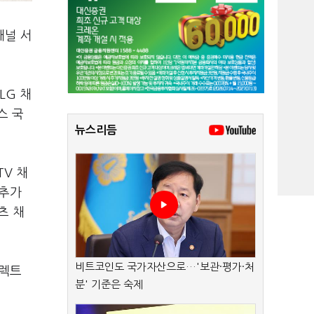
채널 서
LG 채
스 국
뉴스리듬
TV 채
 추가
츠 채
비트코인도 국가자산으로…'보관·평가·처
일렉트
분' 기준은 숙제