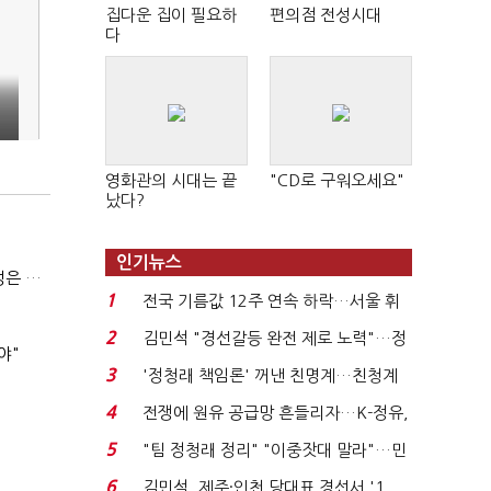
집다운 집이 필요하
편의점 전성시대
다
영화관의 시대는 끝
"CD로 구워오세요"
났다?
인기뉴스
(긴급진단)"미 중동외교 정책 무너졌다…5차 중동전 가능성은 낮아"
1
전국 기름값 12주 연속 하락…서울 휘
발윳값 1909원...
2
김민석 "경선갈등 완전 제로 노력"…정
야"
청래 "반명 공세 사...
3
'정청래 책임론' 꺼낸 친명계…친청계
는 추가투표 때리기...
4
전쟁에 원유 공급망 흔들리자…K-정유,
에너지안보 핵심...
5
"팀 정청래 정리" "이중잣대 말라"…민
주 최고위원 계파 다...
6
김민석, 제주·인천 당대표 경선서 '1