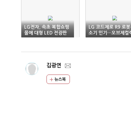
LG전자, 속초 복합쇼핑
LG 코드제로 R9 로
몰에 대형 LED 전광판
소기 인기…오브제컬
설치
션 비중 70%
김광연
뉴스북