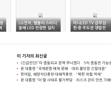
봇청
LG전자, 웸블리 스타디
미니LED TV 급부상…
렉
움에 LED 전광판 설치
한·중 주도권 쟁탈전
이 기자의 최신글
윤 대통령 "국제분쟁 배제 못해…대외 불안정 긴밀대응"
한미일, 해양차단훈련·대해적훈련…"북한 위협 억제"
윤 대통령 "이·팔 사태로 물가부담…리스크 관리 만전 기해