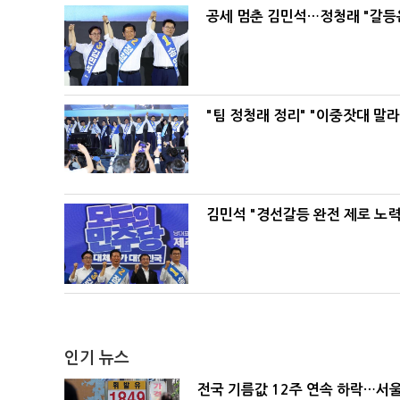
공세 멈춘 김민석…정청래 "갈등
"팀 정청래 정리" "이중잣대 말
김민석 "경선갈등 완전 제로 노력
인기 뉴스
전국 기름값 12주 연속 하락…서울