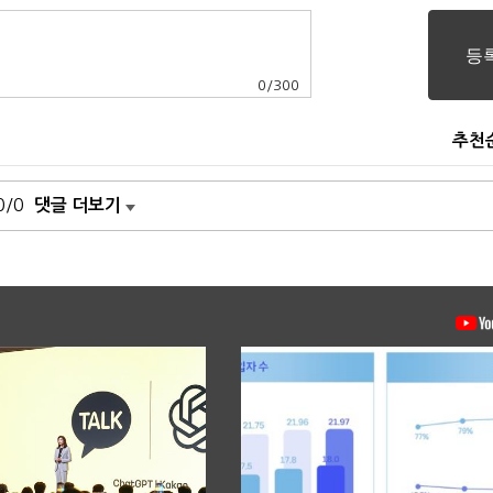
0
/
300
추천
0/0
댓글 더보기