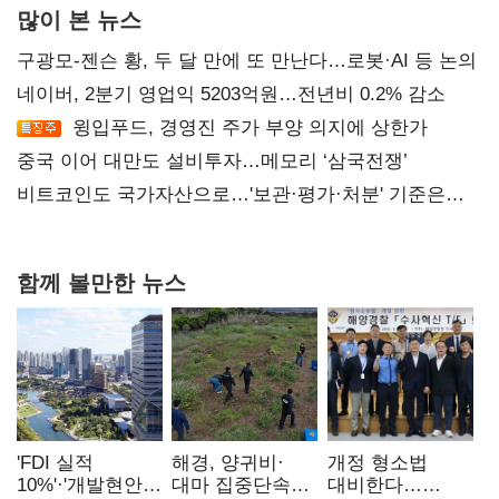
많이 본 뉴스
구광모-젠슨 황, 두 달 만에 또 만난다…로봇·AI 등 논의
네이버, 2분기 영업익 5203억원…전년비 0.2% 감소
윙입푸드, 경영진 주가 부양 의지에 상한가
중국 이어 대만도 설비투자…메모리 ‘삼국전쟁’
비트코인도 국가자산으로…'보관·평가·처분' 기준은
숙제
함께 볼만한 뉴스
'FDI 실적
해경, 양귀비·
개정 형소법
10%'·'개발현안
대마 집중단속…
대비한다…