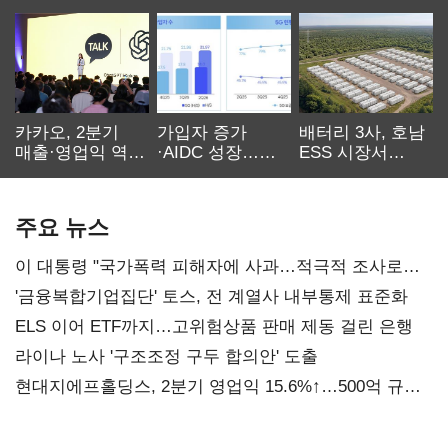
카카오, 2분기
가입자 증가
배터리 3사, 호남
매출·영업익 역대
·AIDC 성장…
ESS 시장서
최대…에이전트
SKT 2분기 성장
‘격돌’
AI 수익화 관건
본궤도
주요 뉴스
이 대통령 "국가폭력 피해자에 사과…적극적 조사로
진실 밝혀야"
'금융복합기업집단' 토스, 전 계열사 내부통제 표준화
ELS 이어 ETF까지…고위험상품 판매 제동 걸린 은행
라이나 노사 '구조조정 구두 합의안' 도출
현대지에프홀딩스, 2분기 영업익 15.6%↑…500억 규모
자사주 매입