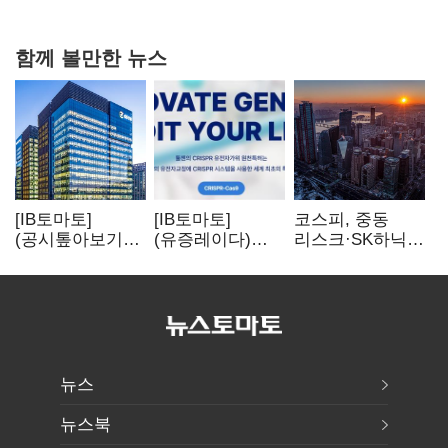
숙제
함께 볼만한 뉴스
[IB토마토]
[IB토마토]
코스피, 중동
(공시톺아보기)
(유증레이다)
리스크·SK하닉
수주 공시, 왜
툴젠, 조달액
5% 급락에
바로 매출로
3분의 1 토막…
뒷걸음
잡히지 않을까
특허소송
비용부터 챙긴다
뉴스
뉴스북