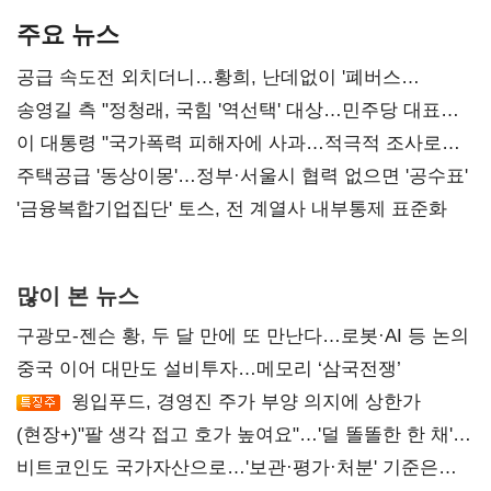
주요 뉴스
공급 속도전 외치더니…황희, 난데없이 '폐버스
리모델링' 제안
송영길 측 "정청래, 국힘 '역선택' 대상…민주당 대표로
총선 지휘 못해"
이 대통령 "국가폭력 피해자에 사과…적극적 조사로
진실 밝혀야"
주택공급 '동상이몽'…정부·서울시 협력 없으면 '공수표'
'금융복합기업집단' 토스, 전 계열사 내부통제 표준화
많이 본 뉴스
구광모-젠슨 황, 두 달 만에 또 만난다…로봇·AI 등 논의
중국 이어 대만도 설비투자…메모리 ‘삼국전쟁’
윙입푸드, 경영진 주가 부양 의지에 상한가
(현장+)"팔 생각 접고 호가 높여요"…'덜 똘똘한 한 채'
20억 키맞추기
비트코인도 국가자산으로…'보관·평가·처분' 기준은