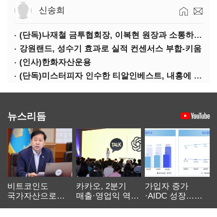
신송희
(단독)나재철 금투협회장, 이복현 원장과 소통하는 사이?
강원랜드, 성수기 효과로 실적 컨센서스 부합-키움
(인사)한화자산운용
(단독)미스터피자 인수한 티알인베스트, 내홍에 무너진 멜파스 인수전 참여
뉴스리듬
비트코인도
카카오, 2분기
가입자 증가
국가자산으로…'
매출·영업익 역대
·AIDC 성장…
보관·평가·처분'
최대…에이전트
SKT 2분기 성장
기준은 숙제
AI 수익화 관건
본궤도