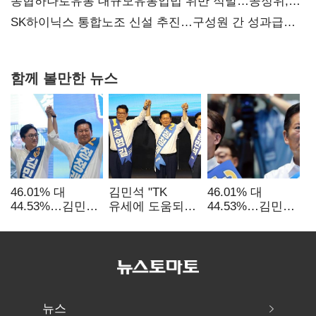
농협하나로유통 대규모유통업법 위반 적발…공정위,
과징금 4억6200만원 부과
SK하이닉스 통합노조 신설 추진…구성원 간 성과급
불만 확산
함께 볼만한 뉴스
46.01% 대
김민석 "TK
46.01% 대
44.53%…김민석·
유세에 도움되는
44.53%…김민석·
정청래
당대표"…정청래
정청래
'초박빙'(종합
"벌써 대표된 양
'초박빙'(종합)
2보)
당직 배분"
뉴스