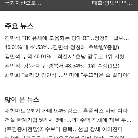
국가자산으로…'
매출·영업익 역대
보관·평가·처분'
최대…에이전트
기준은 숙제
AI 수익화 관건
주요 뉴스
김민석 "TK 유세에 도움되는 당대표"…정청래 "벌써
대표된 양 당직 배분"
46.01% 대 44.53%…김민석·정청래 '초박빙'(종합)
김민석 누적 46.01%…'격전지' 호남 앞두고 1위 지켰다
(2보)
김민석, 강원·대구·경북서 48.54%…1위 수성(1보)
최민희 "골리앗 김민석"…임미애 "부끄러운 줄 알아야"
많이 본 뉴스
대형마트 2분기 판매 9.4% 감소…홈플러스 사태 여파
건설 한계기업 5년 새 3배↑…PF·주택 침체에 재무 부담
확대
(주간증시전망)지수보다 종목…선별 장세 이어진다