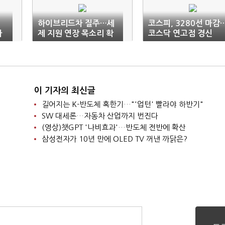
하이브리드차 질주…세
코스피, 3280선 마감
차
제 지원 연장 목소리 확
코스닥 연고점 경신
대
이 기자의 최신글
길어지는 K-반도체 혹한기…"'업턴' 빨라야 하반기"
SW 대세론…자동차 산업까지 번진다
(영상)챗GPT '나비효과'…반도체 전반에 확산
삼성전자가 10년 만에 OLED TV 꺼낸 까닭은?