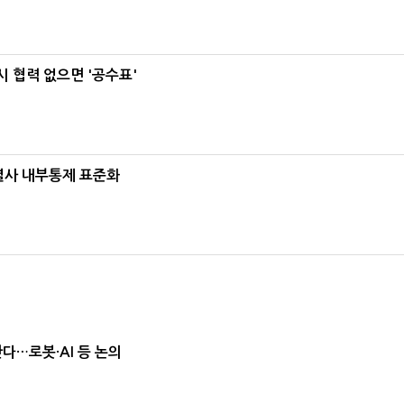
 협력 없으면 '공수표'
계열사 내부통제 표준화
난다…로봇·AI 등 논의