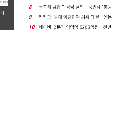
적극적 조사로 진...
8
국고채 담합 과징금 철퇴…증권사 '충당
분기
금 폭탄' 우려...
9
카카오, 올해 임금협약 최종 타결…연봉
6.3% 인상·격려...
10
네이버, 2분기 영업익 5203억원…전년
비 0.2% 감소...