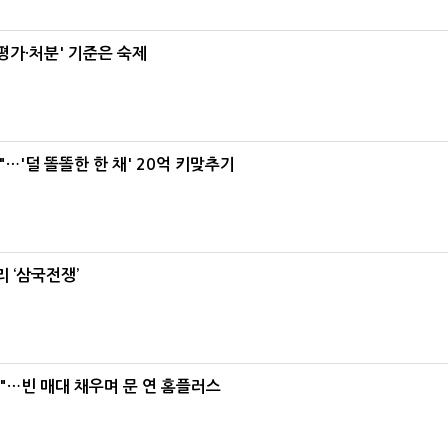
가·처분' 기준은 숙제
"…'덜 똘똘한 한 채' 20억 키맞추기
 ‘삼국전쟁’
요"…빈 매대 채우며 문 연 홈플러스