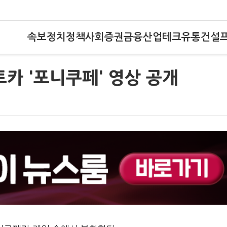
속보
정치
정책
사회
증권
금융
산업
테크
유통
건설
트카 '포니쿠페' 영상 공개