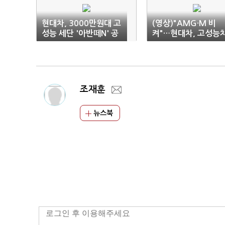
현대차, 3000만원대 고
(영상)"AMG·M 비
성능 세단 '아반떼N' 공
켜"…현대차, 고성능
개
시장 공략 박차
조재훈
뉴스북