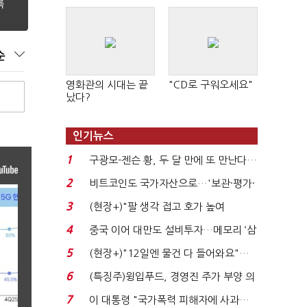
순
영화관의 시대는 끝
"CD로 구워오세요"
났다?
인기뉴스
1
구광모-젠슨 황, 두 달 만에 또 만난다…
로봇·AI 등 논...
2
비트코인도 국가자산으로…'보관·평가·
처분' 기준은 ...
3
(현장+)"팔 생각 접고 호가 높여
요"…'덜 똘똘한 한 채' 20...
4
중국 이어 대만도 설비투자…메모리 ‘삼
국전쟁’
5
(현장+)"12일엔 물건 다 들어와요"…
빈 매대 채우며 문 연 ...
6
(특징주)윙입푸드, 경영진 주가 부양 의
지에 상한가...
7
이 대통령 "국가폭력 피해자에 사과…