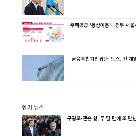
주택공급 '동상이몽'…정부·서울시
'금융복합기업집단' 토스, 전 
인기 뉴스
구광모-젠슨 황, 두 달 만에 또 만