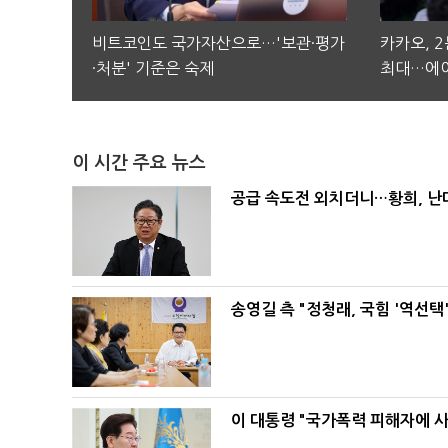
비트코인도 국가자산으로…'보관·평가
카카오, 
·처분' 기준은 숙제
최대…에이
이 시간 주요 뉴스
공급 속도전 외치더니…황희, 난
송영길 측 "정청래, 국힘 '역선
이 대통령 "국가폭력 피해자에 