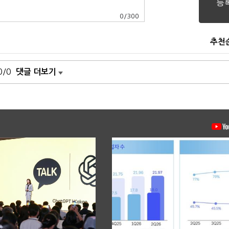
0
/
300
추천
0/0
댓글 더보기