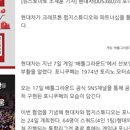
[뉴스토마토 조재훈 기자]
현대차(005380)
의 포
현대차가 크래프톤 펍지스튜디오와 파트너십을 통
다.
게임 '배틀그라운
현대차는 지난 7일 게임 '배틀그라운드'에서 선보인
부활을 알렸다. 포니쿠페는 1974년 토리노 모터
오는 17일 배틀그라운드 공식 SNS채널을 통해
히 구현된 포니쿠페의 모습이 담긴다.
이번 협업을 기념해 현대차와 펍지스튜디오는 포니
는 24일 개최한다. 64명이 스쿼드(4인 1팀)형
쳐 진행되는 통합리그전 종료 후에는 게임내 포니