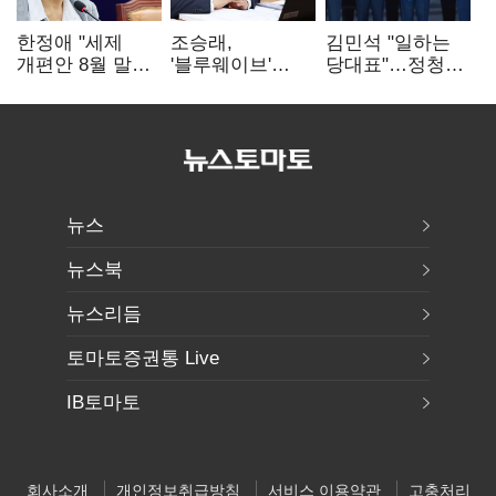
한정애 "세제
조승래,
김민석 "일하는
개편안 8월 말
'블루웨이브'
당대표"…정청래
정리…부동산
개인정보 유출
"의리가 제일
공급도 논의"
사과 "무거운
중요"
책임 통감"
뉴스
뉴스북
뉴스리듬
토마토증권통 Live
IB토마토
회사소개
개인정보취급방침
서비스 이용약관
고충처리