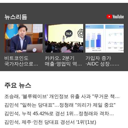
뉴스리듬
비트코인도
카카오, 2분기
가입자 증가
국가자산으로…'
매출·영업익 역대
·AIDC 성장…
보관·평가·처분'
최대…에이전트
SKT 2분기 성장
기준은 숙제
AI 수익화 관건
본궤도
주요 뉴스
조승래, '블루웨이브' 개인정보 유출 사과 "무거운 책임
통감"
김민석 "일하는 당대표"…정청래 "의리가 제일 중요"
김민석, 누적 45.42%로 경선 1위…정청래와 격차
0.86%p(2보)
김민석, 제주·인천 당대표 경선서 '1위'(1보)