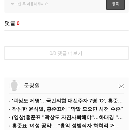
댓글
0
0/0
댓글 더보기
문장원
'곽상도 제명'…국민의힘 대선주자 7명 'O', 홍준표 '△'
작심한 윤석열, 홍준표에 "막말 모으면 사전 수준"
(영상)홍준표 "곽상도 자진사퇴해야"…하태경 "한가한 뒷북"
홍준표 '여성 공약'…"흉악 성범죄자 화학적 거세 추진"