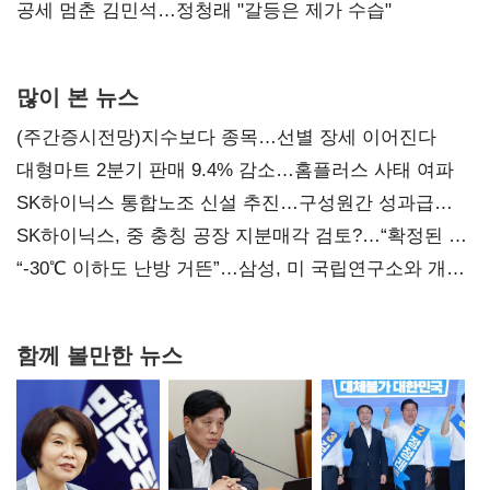
공세 멈춘 김민석…정청래 "갈등은 제가 수습"
많이 본 뉴스
(주간증시전망)지수보다 종목…선별 장세 이어진다
대형마트 2분기 판매 9.4% 감소…홈플러스 사태 여파
SK하이닉스 통합노조 신설 추진…구성원간 성과급
불만 확산
SK하이닉스, 중 충칭 공장 지분매각 검토?…“확정된 바
없어”
“-30℃ 이하도 난방 거뜬”…삼성, 미 국립연구소와 개발
협력
함께 볼만한 뉴스