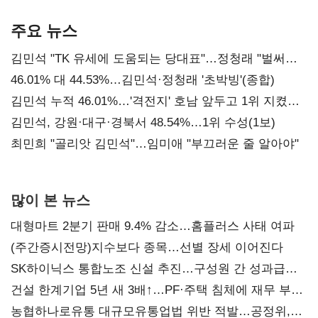
기준은 숙제
AI 수익화 관건
주요 뉴스
김민석 "TK 유세에 도움되는 당대표"…정청래 "벌써
대표된 양 당직 배분"
46.01% 대 44.53%…김민석·정청래 '초박빙'(종합)
김민석 누적 46.01%…'격전지' 호남 앞두고 1위 지켰다
(2보)
김민석, 강원·대구·경북서 48.54%…1위 수성(1보)
최민희 "골리앗 김민석"…임미애 "부끄러운 줄 알아야"
많이 본 뉴스
대형마트 2분기 판매 9.4% 감소…홈플러스 사태 여파
(주간증시전망)지수보다 종목…선별 장세 이어진다
SK하이닉스 통합노조 신설 추진…구성원 간 성과급
불만 확산
건설 한계기업 5년 새 3배↑…PF·주택 침체에 재무 부담
확대
농협하나로유통 대규모유통업법 위반 적발…공정위,