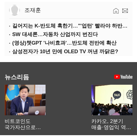
조재훈
길어지는 K-반도체 혹한기…"'업턴' 빨라야 하반기"
SW 대세론…자동차 산업까지 번진다
(영상)챗GPT '나비효과'…반도체 전반에 확산
삼성전자가 10년 만에 OLED TV 꺼낸 까닭은?
뉴스리듬
비트코인도
카카오, 2분기
국가자산으로…'
매출·영업익 역대
보관·평가·처분'
최대…에이전트