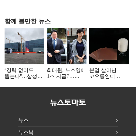
과징금 4억6200만원 부과
함께 볼만한 뉴스
“경력 없어도
최태원, 노소영에
본업 살아난
뽑는다”…삼성
1조 지급?…
코오롱인더
·TSMC, 미
재상고 여부 주목
·HS효성…AI·
반도체 인재
배터리 소재로
쟁탈전
보폭 확대
뉴스
뉴스북