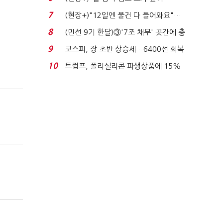
요"…'덜 똘똘한 한 채' 20...
7
(현장+)"12일엔 물건 다 들어와요"…
빈 매대 채우며 문 연 ...
8
(민선 9기 한달)③'7조 채무' 곳간에 충
격…추미애, 20년...
9
코스피, 장 초반 상승세…6400선 회복
시도
10
트럼프, 폴리실리콘 파생상품에 15%
관세…"미 산업 재건"...