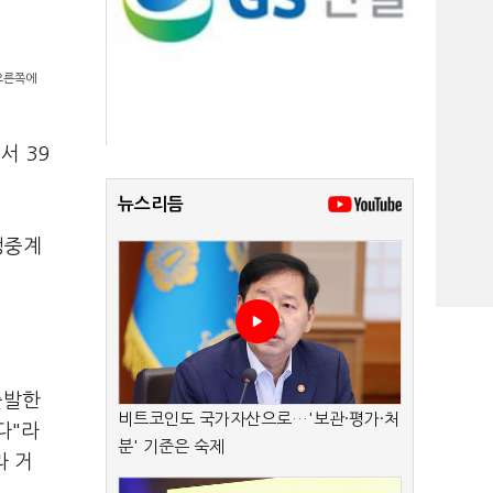
오른쪽에
서 39
뉴스리듬
생중계
출발한
비트코인도 국가자산으로…'보관·평가·처
다"라
분' 기준은 숙제
라 거