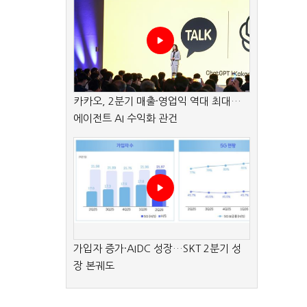
카카오, 2분기 매출·영업익 역대 최대…
에이전트 AI 수익화 관건
가입자 증가·AIDC 성장…SKT 2분기 성
장 본궤도