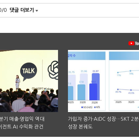
0/0
댓글 더보기
2분기 매출·영업익 역대
가입자 증가·AIDC 성장…SKT 2
전트 AI 수익화 관건
성장 본궤도