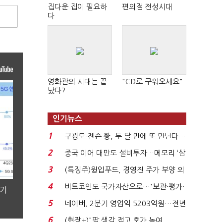
집다운 집이 필요하
편의점 전성시대
다
영화관의 시대는 끝
"CD로 구워오세요"
났다?
인기뉴스
1
구광모-젠슨 황, 두 달 만에 또 만난다…
로봇·AI 등 논...
2
중국 이어 대만도 설비투자…메모리 ‘삼
국전쟁’
3
(특징주)윙입푸드, 경영진 주가 부양 의
지에 상한가...
4
비트코인도 국가자산으로…'보관·평가·
분기
처분' 기준은 ...
5
네이버, 2분기 영업익 5203억원…전년
비 0.2% 감소...
6
(현장+)"팔 생각 접고 호가 높여