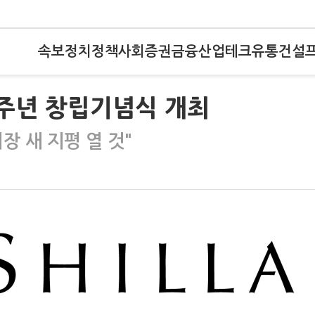
속보
정치
정책
사회
증권
금융
산업
테크
유통
건설
9주년 창립기념식 개최
장 새 지평 열 것"