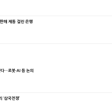
 판매 제동 걸린 은행
난다…로봇·AI 등 논의
 ‘삼국전쟁’