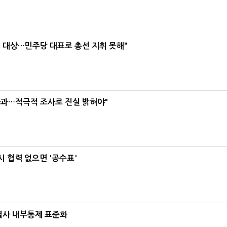
택' 대상…민주당 대표로 총선 지휘 못해"
사과…적극적 조사로 진실 밝혀야"
 협력 없으면 '공수표'
계열사 내부통제 표준화