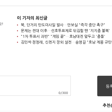
이 기자의 최신글
다!
북, 단거리 탄도미사일 발사…안보실 "즉각 중단 촉구"
문제는 전대 이후…선호투표제로 뒤집힐 땐 '지지층 불복'
"1차 투표서 과반" "게임 끝"…호남대전 앞두고 '충돌'
김민석·정청래, 신천지 장외 설전…송영길 "호남 계몽 규탄
0
/
300
추천