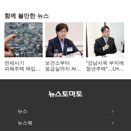
가족 지배체제 구축
함께 볼만한 뉴스
전세사기
보건소부터
"강남사옥 부지에
피해주택 매입
응급실까지 AI
청년주택"…LH도
1만호 돌파…
확산…지역의료
'공급 속도전'
누적 피해자
혁신 본격화
4만278명
뉴스
뉴스북