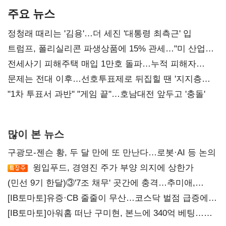
주요 뉴스
정청래 때리는 '김용'…더 세진 '대통령 최측근' 입
트럼프, 폴리실리콘 파생상품에 15% 관세…"미 산업
재건"
전세사기 피해주택 매입 1만호 돌파…누적 피해자
4만278명
문제는 전대 이후…선호투표제로 뒤집힐 땐 '지지층
불복'
"1차 투표서 과반" "게임 끝"…호남대전 앞두고 '충돌'
많이 본 뉴스
구광모-젠슨 황, 두 달 만에 또 만난다…로봇·AI 등 논의
윙입푸드, 경영진 주가 부양 의지에 상한가
(민선 9기 한달)③'7조 채무' 곳간에 충격…추미애,
20년만에 '비상재정' 선언 승부수
[IB토마토]유증·CB 줄줄이 무산…코스닥 벌점 급증에
상폐 압박
[IB토마토]아워홈 떠난 구미현, 본느에 340억 베팅…