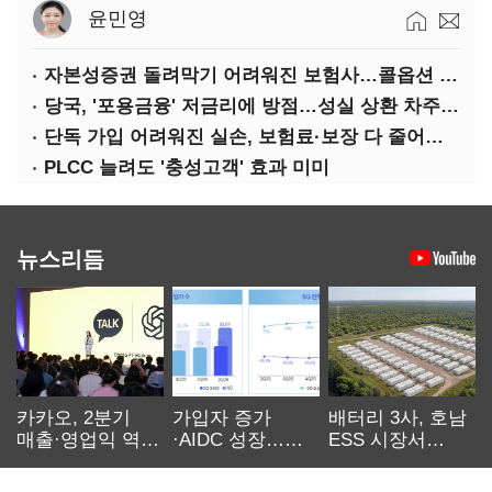
윤민영
자본성증권 돌려막기 어려워진 보험사…콜옵션 부담 급증
당국, '포용금융' 저금리에 방점…성실 상환 차주는 '역차별'
단독 가입 어려워진 실손, 보험료·보장 다 줄어든 5세대는?
PLCC 늘려도 '충성고객' 효과 미미
뉴스리듬
카카오, 2분기
가입자 증가
배터리 3사, 호남
매출·영업익 역대
·AIDC 성장…
ESS 시장서
최대…에이전트
SKT 2분기 성장
‘격돌’
AI 수익화 관건
본궤도