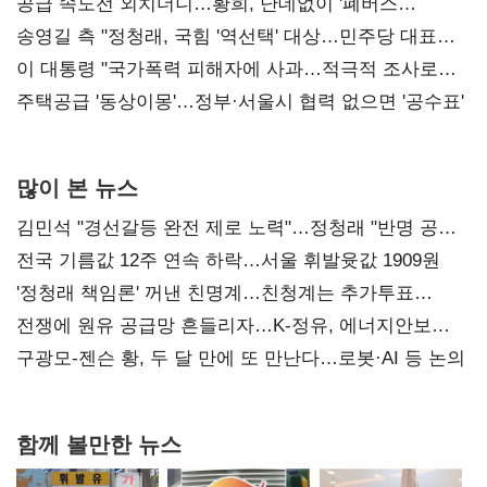
사과부터"
공급 속도전 외치더니…황희, 난데없이 '폐버스
리모델링' 제안
송영길 측 "정청래, 국힘 '역선택' 대상…민주당 대표로
총선 지휘 못해"
이 대통령 "국가폭력 피해자에 사과…적극적 조사로
진실 밝혀야"
주택공급 '동상이몽'…정부·서울시 협력 없으면 '공수표'
많이 본 뉴스
김민석 "경선갈등 완전 제로 노력"…정청래 "반명 공세
사과부터"
전국 기름값 12주 연속 하락…서울 휘발윳값 1909원
'정청래 책임론' 꺼낸 친명계…친청계는 추가투표
때리기
전쟁에 원유 공급망 흔들리자…K-정유, 에너지안보
핵심으로 재부상
구광모-젠슨 황, 두 달 만에 또 만난다…로봇·AI 등 논의
함께 볼만한 뉴스