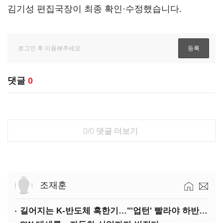
김기성 편집국장이 최종 확인·수정했습니다.
댓글
0
0/0
댓글 더보기
조재훈
길어지는 K-반도체 혹한기…"'업턴' 빨라야 하반기"