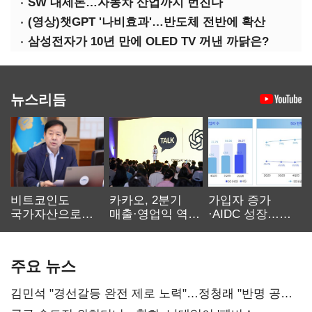
SW 대세론…자동차 산업까지 번진다
(영상)챗GPT '나비효과'…반도체 전반에 확산
삼성전자가 10년 만에 OLED TV 꺼낸 까닭은?
뉴스리듬
비트코인도
카카오, 2분기
가입자 증가
국가자산으로…'
매출·영업익 역대
·AIDC 성장…
보관·평가·처분'
최대…에이전트
SKT 2분기 성장
기준은 숙제
AI 수익화 관건
본궤도
주요 뉴스
김민석 "경선갈등 완전 제로 노력"…정청래 "반명 공세