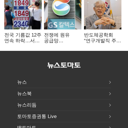
전국 기름값 12주
전쟁에 원유
반도체공학회
연속 하락…서울
공급망
“연구개발직 주
휘발윳값 1909원
흔들리자…K-
52시간제
정유, 에너지안보
개선해야”
핵심으로 재부상
뉴스
뉴스북
뉴스리듬
토마토증권통 Live
IB토마토