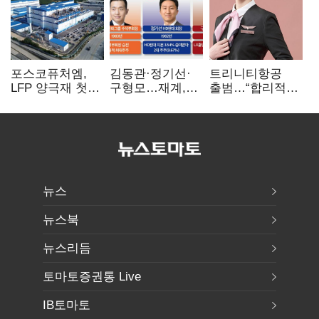
포스코퓨처엠,
김동관·정기선·
트리니티항공
LFP 양극재 첫
구형모…재계,
출범…“합리적
대규모 공급…
1980년대생
가격·기대 이상
ESS 시장 공략
전성시대
서비스로 승부”
뉴스
뉴스북
뉴스리듬
토마토증권통 Live
IB토마토