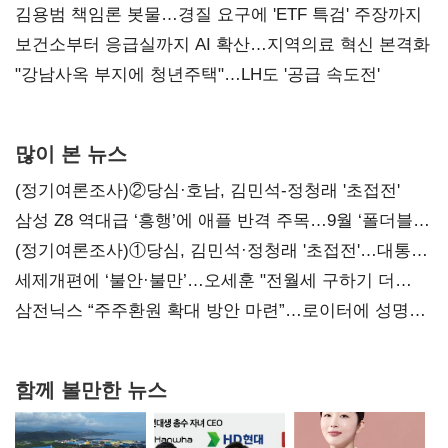
김용범 책임론 봇물…경질 요구에 'ETF 특검' 주장까지
보건소부터 응급실까지 AI 확산…지역의료 혁신 본격화
"강남사옥 부지에 청년주택"…LH도 '공급 속도전'
많이 본 뉴스
(정기여론조사)②당심·호남, 김민석-정청래 '초접전'
삼성 Z8 역대급 ‘흥행’에 애플 반격 주목…9월 ‘폴더블
대전’
(정기여론조사)①당심, 김민석·정청래 '초접전'…대통령
지지도 '50% 아래로'(종합)
세제개편에 ‘불안·불만’…오세훈 "전월세 구하기 더
힘들어질 것"
삼전닉스 “주주환원 확대 방안 마련”…로이터에 성명
보내
함께 볼만한 뉴스