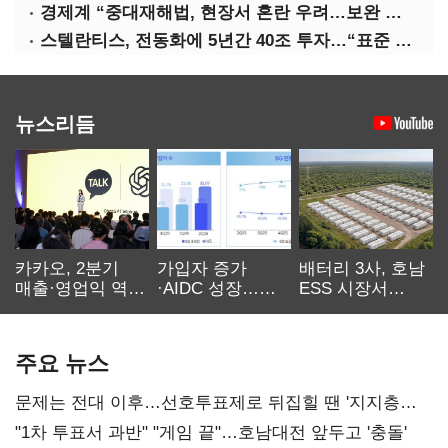
경제계 “중대재해법, 현장서 혼란 우려…보완 필요”
스텔란티스, 전동화에 5년간 40조 투자…“표준 제시”
뉴스리듬
카카오, 2분기
가입자 증가
배터리 3사, 호남
매출·영업익 역대
·AIDC 성장…
ESS 시장서
최대…에이전트
SKT 2분기 성장
‘격돌’
AI 수익화 관건
본궤도
주요 뉴스
문제는 전대 이후…선호투표제로 뒤집힐 땐 '지지층
불복'
"1차 투표서 과반" "게임 끝"…호남대전 앞두고 '충돌'