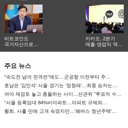
비트코인도
카카오, 2분기
국가자산으로…'
매출·영업익 역대
보관·평가·처분'
최대…에이전트
기준은 숙제
AI 수익화 관건
주요 뉴스
"속도전 넘어 전격전"에도…군공항 이전부터 주
52시간까지 '뇌관'
호남은 '김민석' 서울·경기는 '정청래'…최종 승자는
'안갯속'
여야 재검토 놓고 충돌하는 사이…선관위 "투표자 수
오차 당연"
"서울 등록임대 84%비아파트…아파트 규제와
달리해야"
황희, 사흘 만에 고개 숙였지만…'폐버스 청년주택'
후폭풍