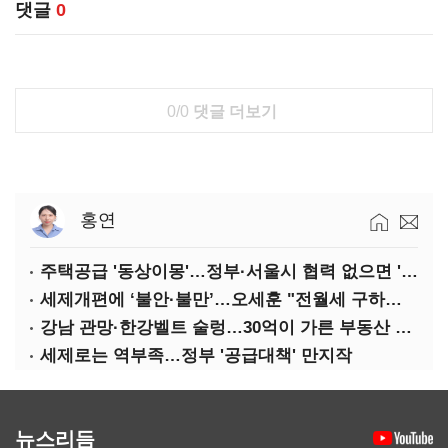
댓글
0
0/0
댓글 더보기
홍연
주택공급 '동상이몽'…정부·서울시 협력 없으면 '공수표'
세제개편에 ‘불안·불만’…오세훈 "전월세 구하기 더 힘들어질 것"
강남 관망·한강벨트 술렁…30억이 가른 부동산 민심
세제로는 역부족…정부 '공급대책' 만지작
뉴스리듬