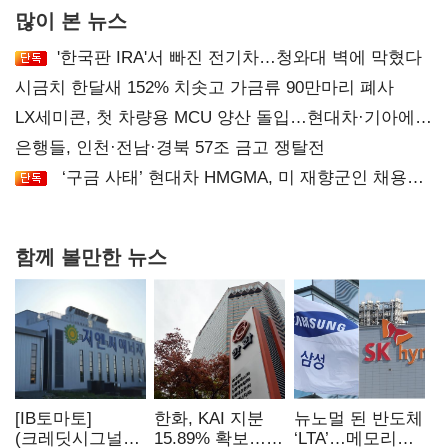
많이 본 뉴스
'한국판 IRA'서 빠진 전기차…청와대 벽에 막혔다
시금치 한달새 152% 치솟고 가금류 90만마리 폐사
LX세미콘, 첫 차량용 MCU 양산 돌입…현대차·기아에
공급
은행들, 인천·전남·경북 57조 금고 쟁탈전
‘구금 사태’ 현대차 HMGMA, 미 재향군인 채용
확대로 분위기 반전
함께 볼만한 뉴스
[IB토마토]
한화, KAI 지분
뉴노멀 된 반도체
(크레딧시그널)
15.89% 확보…
‘LTA’…메모리