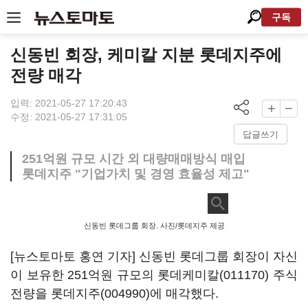
구독
신동빈 회장, 케미칼 지분 롯데지주에
전량 매각
입력: 2021-05-27 17:20:43
수정: 2021-05-27 17:31:05
답글쓰기
251억원 규모 시간 외 대량매매방식 매입
롯데지주 "기업가치 및 경영 효율성 제고"
신동빈 롯데그룹 회장. 사진/롯데지주 제공
[뉴스토마토 홍연 기자] 신동빈 롯데그룹 회장이 자신
이 보유한 251억원 규모의
롯데케미칼(011170)
주식
전량을
롯데지주(004990)
에 매각했다.