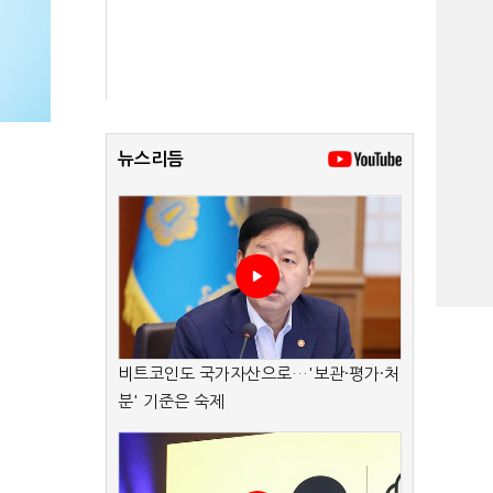
뉴스리듬
비트코인도 국가자산으로…'보관·평가·처
분' 기준은 숙제