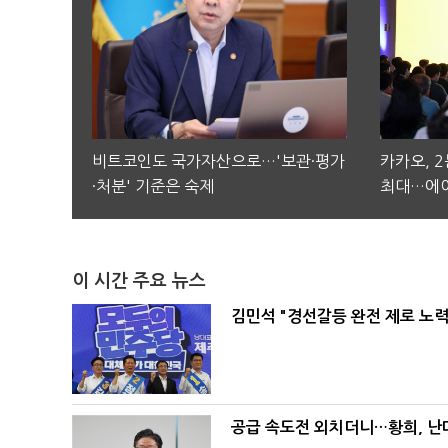
비트코인도 국가자산으로…'보관·평가
카카오, 
·처분' 기준은 숙제
최대…에이
이 시간 주요 뉴스
김민석 "경선갈등 완전 제로 노력
공급 속도전 외치더니…황희, 난