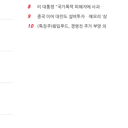
빈 매대 채우며 문 연 ...
8
이 대통령 "국가폭력 피해자에 사과…
적극적 조사로 진...
9
중국 이어 대만도 설비투자…메모리 ‘삼
국전쟁’
10
(특징주)윙입푸드, 경영진 주가 부양 의
지에 상한가...