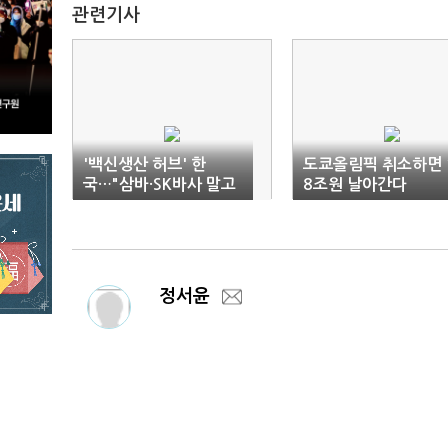
관련기사
'백신생산 허브' 한
도쿄올림픽 취소하면 
국…"삼바·SK바사 말고
8조원 날아간다
우리도 있다"
정서윤