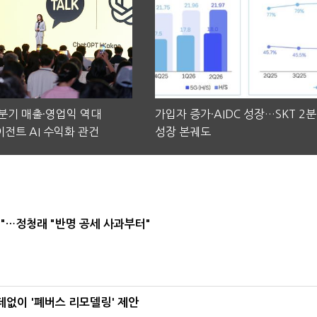
2분기 매출·영업익 역대
가입자 증가·AIDC 성장…SKT 2
전트 AI 수익화 관건
성장 본궤도
"…정청래 "반명 공세 사과부터"
데없이 '폐버스 리모델링' 제안