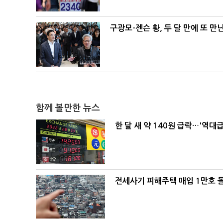
구광모-젠슨 황, 두 달 만에 또 만
함께 볼만한 뉴스
한 달 새 약 140원 급락…'역대
전세사기 피해주택 매입 1만호 