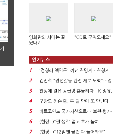
영화관의 시대는 끝
"CD로 구워오세요"
났다?
분기
인기뉴스
1
'정청래 책임론' 꺼낸 친명계…친청계
는 추가투표 때리기...
2
김민석 "경선갈등 완전 제로 노력"…정
청래 "반명 공세 사...
3
전쟁에 원유 공급망 흔들리자…K-정유,
에너지안보 핵심...
4
구광모-젠슨 황, 두 달 만에 또 만난다…
로봇·AI 등 논...
5
비트코인도 국가자산으로…'보관·평가·
처분' 기준은 ...
6
(현장+)"팔 생각 접고 호가 높여
요"…'덜 똘똘한 한 채' 20...
7
(현장+)"12일엔 물건 다 들어와요"…