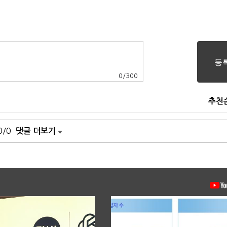
0
/
300
추천
0/0
댓글 더보기