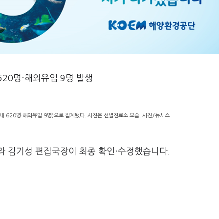
620명·해외유입 9명 발생
국내 620명·해외유입 9명)으로 집계됐다. 사진은 선별진료소 모습. 사진/뉴시스
라 김기성 편집국장이 최종 확인·수정했습니다.