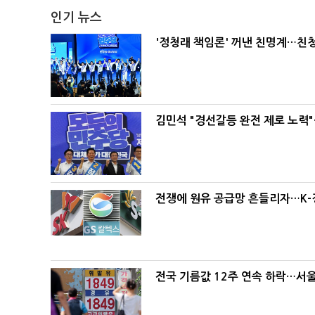
인기 뉴스
'정청래 책임론' 꺼낸 친명계…친
김민석 "경선갈등 완전 제로 노력"
전쟁에 원유 공급망 흔들리자…K-
전국 기름값 12주 연속 하락…서울