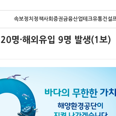
속보
정치
정책
사회
증권
금융
산업
테크
유통
건설
620명·해외유입 9명 발생(1보)