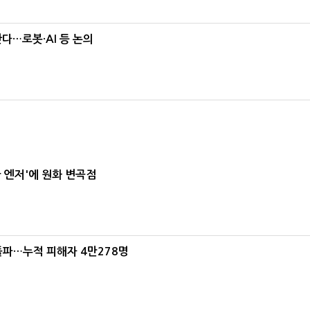
난다…로봇·AI 등 논의
급 엔저'에 원화 변곡점
돌파…누적 피해자 4만278명