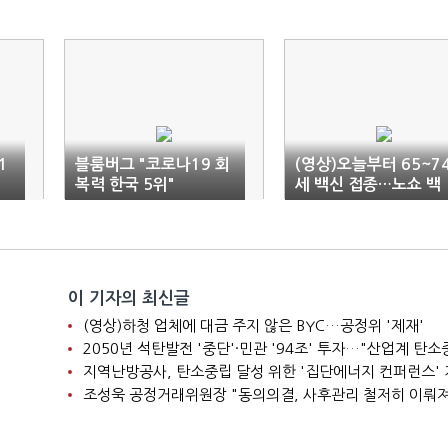
1
블룸버그 "코로나19 회
(영상)오늘부터 65~7
복력 한국 5위"
세 백신 접종…노쇼 백
신도 예약 가능
이 기자의 최신글
(영상)하청 업체에 대금 주지 않은 BYC…공정위 '제재'
지역난방공사, 탄소중립 달성 위한 '집단에너지 컨퍼런스'
조성욱 공정거래위원장 "동의의결, 사후관리 철저히 이뤄