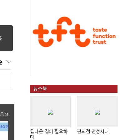
순
뉴스북
집다운 집이 필요하
편의점 전성시대
다