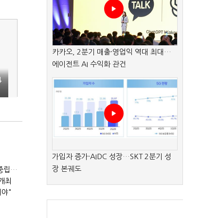
카카오, 2분기 매출·영업익 역대 최대…
에이전트 AI 수익화 관건
4
가입자 증가·AIDC 성장…SKT 2분기 성
장 본궤도
2050년 석탄발전 '중단'·민관 '94조' 투자…"산업계 탄소중립에 고삐"
 개최
져야"