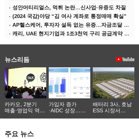
성안머티리얼스, 먹튀 논란…신사업·유증도 차질
(2024 국감)야당 “김 여사 계좌로 통정매매 확실”
AP헬스케어, 투자자 설득 없는 유증…자금조달 ‘빨간불’
캐리, UAE 현지기업과 1조3천억 구리 공급계약 체결
뉴스리듬
카카오, 2분기
가입자 증가
배터리 3사, 호남
매출·영업익 역대
·AIDC 성장…
ESS 시장서
최대…에이전트
SKT 2분기 성장
‘격돌’
AI 수익화 관건
본궤도
주요 뉴스