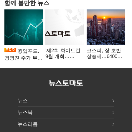
함께 볼만한 뉴스
'제2회 화이트런'
코스피, 장 초반
윙입푸드,
9월 개최…
상승세…6400선
경영진 주가 부양
취약계층 소녀
회복 시도
의지에 상한가
지원
뉴스
뉴스북
뉴스리듬