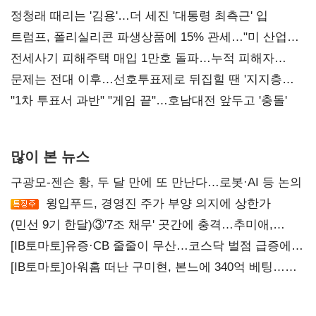
정청래 때리는 '김용'…더 세진 '대통령 최측근' 입
트럼프, 폴리실리콘 파생상품에 15% 관세…"미 산업
재건"
전세사기 피해주택 매입 1만호 돌파…누적 피해자
4만278명
문제는 전대 이후…선호투표제로 뒤집힐 땐 '지지층
불복'
"1차 투표서 과반" "게임 끝"…호남대전 앞두고 '충돌'
많이 본 뉴스
구광모-젠슨 황, 두 달 만에 또 만난다…로봇·AI 등 논의
윙입푸드, 경영진 주가 부양 의지에 상한가
(민선 9기 한달)③'7조 채무' 곳간에 충격…추미애,
20년만에 '비상재정' 선언 승부수
[IB토마토]유증·CB 줄줄이 무산…코스닥 벌점 급증에
상폐 압박
[IB토마토]아워홈 떠난 구미현, 본느에 340억 베팅…
가족 지배체제 구축