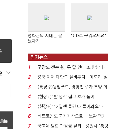
영화관의 시대는 끝
"CD로 구워오세요"
났다?
인기뉴스
1
구광모-젠슨 황, 두 달 만에 또 만난다…
순
로봇·AI 등 논...
2
중국 이어 대만도 설비투자…메모리 ‘삼
국전쟁’
3
(특징주)윙입푸드, 경영진 주가 부양 의
지에 상한가...
4
(현장+)"팔 생각 접고 호가 높여
요"…'덜 똘똘한 한 채' 20...
5
(현장+)"12일엔 물건 다 들어와요"…
빈 매대 채우며 문 연 ...
6
비트코인도 국가자산으로…'보관·평가·
처분' 기준은 ...
7
국고채 담합 과징금 철퇴…증권사 '충당