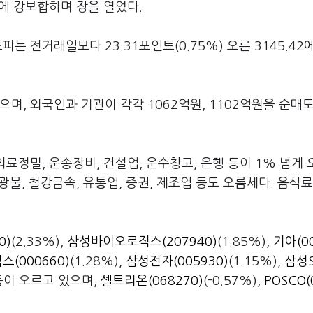
에 강보합하며 장을 열었다.
는 전거래일보다 23.31포인트(0.75%) 오른 3145.42
으며, 외국인과 기관이 각각 1062억원, 1102억원을 순매
의료정밀, 운송장비, 건설업, 운수창고, 은행 등이 1% 넘게
광물, 철강금속, 유통업, 증권, 제조업 등도 오름세다. 음식료
0)
(2.33%),
삼성바이오로직스(207940)
(1.85%),
기아(0
스(000660)
(1.28%),
삼성전자(005930)
(1.15%),
삼성S
 등이 오르고 있으며,
셀트리온(068270)
(-0.57%),
POSCO(