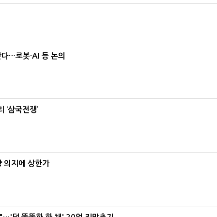
난다…로봇·AI 등 논의
 ‘삼국전쟁’
양 의지에 상한가