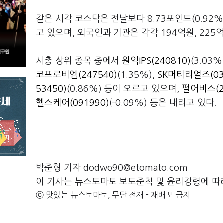
같은 시각 코스닥은 전날보다 8.73포인트(0.92%
고 있으며, 외국인과 기관은 각각 194억원, 225
시총 상위 종목 중에서
원익IPS(240810)
(3.03%
코프로비엠(247540)
(1.35%),
SK머티리얼즈(03
53450)
(0.86%) 등이 오르고 있으며,
펄어비스(2
헬스케어(091990)
(-0.09%) 등은 내리고 있다.
박준형 기자 dodwo90@etomato.com
이 기사는 뉴스토마토 보도준칙 및 윤리강령에 따
ⓒ 맛있는 뉴스토마토, 무단 전재 - 재배포 금지