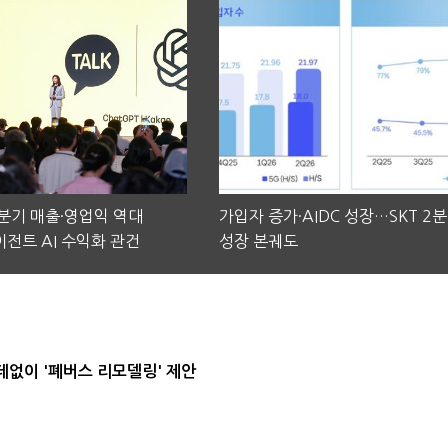
2분기 매출·영업익 역대
가입자 증가·AIDC 성장…SKT 2
전트 AI 수익화 관건
성장 본궤도
데없이 '폐버스 리모델링' 제안