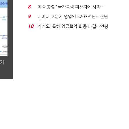
금 폭탄' 우려...
8
이 대통령 "국가폭력 피해자에 사과…
적극적 조사로 진...
9
네이버, 2분기 영업익 5203억원…전년
비 0.2% 감소...
10
카카오, 올해 임금협약 최종 타결…연봉
6.3% 인상·격려...
분기