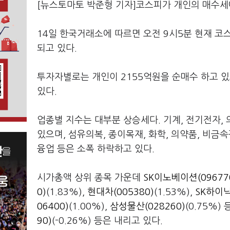
[뉴스토마토 박준형 기자]코스피가 개인의 매수세
14일 한국거래소에 따르면 오전 9시5분 현재 코스피
되고 있다.
투자자별로는 개인이 2155억원을 순매수 하고 있
있다.
업종별 지수는 대부분 상승세다. 기계, 전기전자, 
있으며, 섬유의복, 종이목재, 화학, 의약품, 비금속
융업 등은 소폭 하락하고 있다.
시가총액 상위 종목 가운데
SK이노베이션(09677
0)
(1.83%),
현대차(005380)
(1.53%),
SK하이닉
06400)
(1.00%),
삼성물산(028260)
(0.75%)
90)
(-0.26%) 등은 내리고 있다.