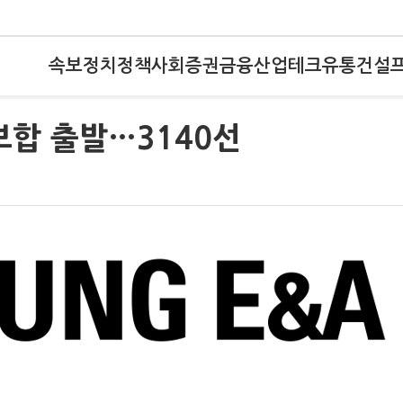
속보
정치
정책
사회
증권
금융
산업
테크
유통
건설
보합 출발…3140선