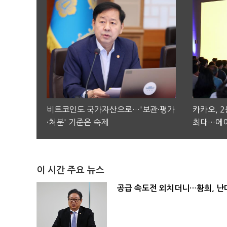
비트코인도 국가자산으로…'보관·평가
카카오, 
·처분' 기준은 숙제
최대…에이
이 시간 주요 뉴스
공급 속도전 외치더니…황희, 난