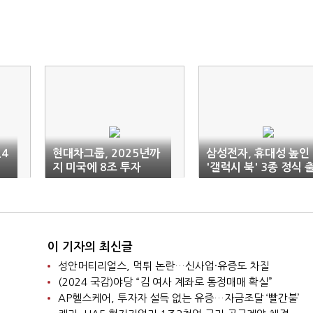
.4
현대차그룹, 2025년까
삼성전자, 휴대성 높인
지 미국에 8조 투자
'갤럭시 북' 3종 정식 
시
이 기자의 최신글
성안머티리얼스, 먹튀 논란…신사업·유증도 차질
(2024 국감)야당 “김 여사 계좌로 통정매매 확실”
AP헬스케어, 투자자 설득 없는 유증…자금조달 ‘빨간불’