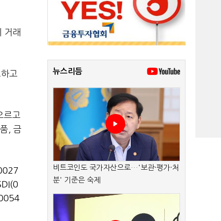
에 거래
뉴스리듬
도하고
 오르고
품, 금
비트코인도 국가자산으로…'보관·평가·처
0027
분' 기준은 숙제
DI(0
0054