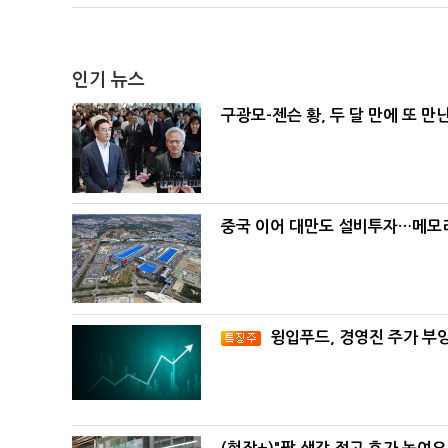
인기 뉴스
구광모-젠슨 황, 두 달 만에 또 만
중국 이어 대만도 설비투자…메모리
윙입푸드, 경영진 주가 부