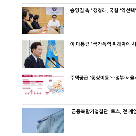
송영길 측 "정청래, 국힘 '역선
이 대통령 "국가폭력 피해자에 
주택공급 '동상이몽'…정부·서울시
'금융복합기업집단' 토스, 전 