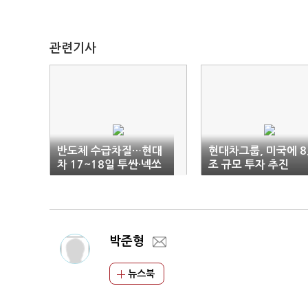
관련기사
반도체 수급차질…현대
현대차그룹, 미국에 8
차 17~18일 투싼·넥쏘
조 규모 투자 추진
생산중단
박준형
뉴스북