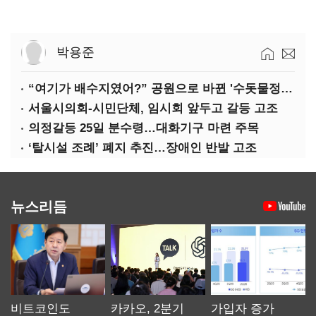
박용준
“여기가 배수지였어?” 공원으로 바뀐 '수돗물정거장'
서울시의회-시민단체, 임시회 앞두고 갈등 고조
의정갈등 25일 분수령…대화기구 마련 주목
‘탈시설 조례’ 폐지 추진…장애인 반발 고조
뉴스리듬
비트코인도
카카오, 2분기
가입자 증가