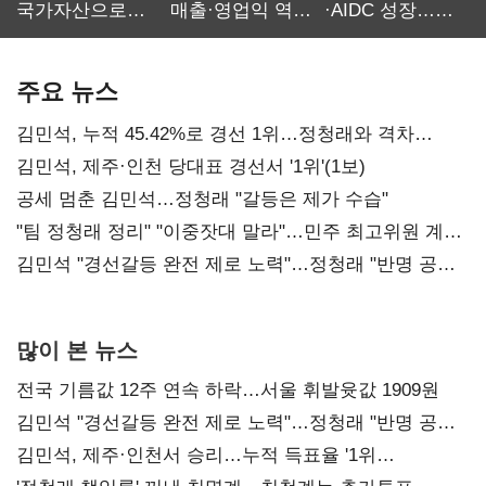
국가자산으로…'
매출·영업익 역대
·AIDC 성장…
보관·평가·처분'
최대…에이전트
SKT 2분기 성장
기준은 숙제
AI 수익화 관건
본궤도
주요 뉴스
김민석, 누적 45.42%로 경선 1위…정청래와 격차
0.86%p(2보)
김민석, 제주·인천 당대표 경선서 '1위'(1보)
공세 멈춘 김민석…정청래 "갈등은 제가 수습"
"팀 정청래 정리" "이중잣대 말라"…민주 최고위원 계파
다툼 격화
김민석 "경선갈등 완전 제로 노력"…정청래 "반명 공세
사과부터"
많이 본 뉴스
전국 기름값 12주 연속 하락…서울 휘발윳값 1909원
김민석 "경선갈등 완전 제로 노력"…정청래 "반명 공세
사과부터"
김민석, 제주·인천서 승리…누적 득표율 '1위