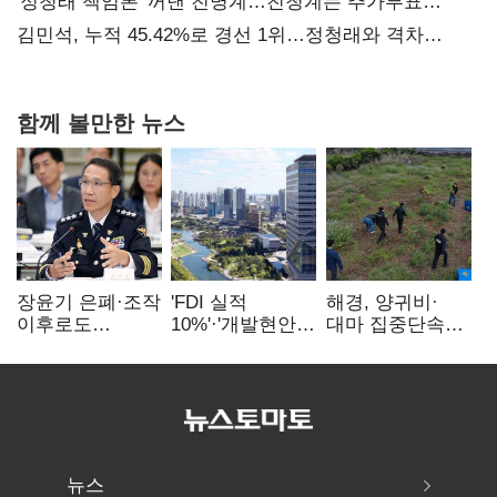
탈환'(종합)
'정청래 책임론' 꺼낸 친명계…친청계는 추가투표
때리기
김민석, 누적 45.42%로 경선 1위…정청래와 격차
0.86%p(2보)
함께 볼만한 뉴스
장윤기 은폐·조작
'FDI 실적
해경, 양귀비·
이후로도
10%'·'개발현안
대마 집중단속…
정보유출·
산적'…
4개월 동안
내부비위…경찰
인천경제청장
249명 검거
신뢰는 어디에
구원투수 찾기
뉴스