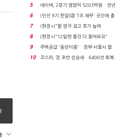
처분' 기준은 ...
5
네이버, 2분기 영업익 5203억원…전년
비 0.2% 감소...
6
(민선 9기 한달)③'7조 채무' 곳간에 충
격…추미애, 20년...
7
(현장+)"팔 생각 접고 호가 높여
요"…'덜 똘똘한 한 채' 20...
8
(현장+)"12일엔 물건 다 들어와요"…
빈 매대 채우며 문 연 ...
9
주택공급 '동상이몽'…정부·서울시 협
력 없으면 '공수표'...
10
코스피, 장 초반 상승세…6400선 회복
시도
순