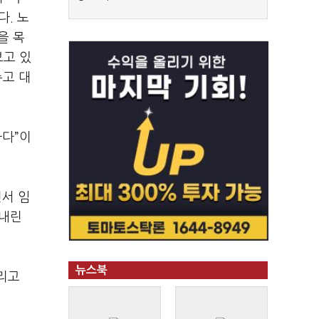
. 노
을 목
보고 있
주고 대
하다”이
면서 임
 내린
뉴스북
리고