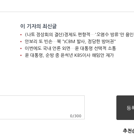
이 기자의 최신글
(나토 정상회의 결산)경제도 편향적…'오염수 방류'만 용인
안보리 또 빈손…북 "ICBM 발사, 정당한 방어권"
이번에도 국내 언론 외면…윤 대통령 선택적 소통
윤 대통령, 순방 중 윤석년 KBS이사 해임안 재가
0
/
300
추천