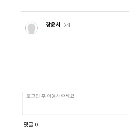
합)
합)
장윤서
댓글
0