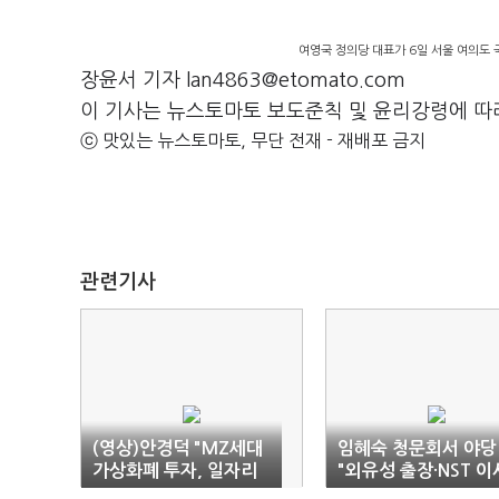
여영국 정의당 대표가 6일 서울 여의도
장윤서 기자 lan4863@etomato.com
이 기사는 뉴스토마토 보도준칙 및 윤리강령에 따
ⓒ 맛있는 뉴스토마토, 무단 전재 - 재배포 금지
관련기사
(영상)안경덕 "MZ세대
임혜숙 청문회서 야당
가상화폐 투자, 일자리
"외유성 출장·NST 이
정책 실패 탓 아냐"(종
장 사임" 도덕성 질타