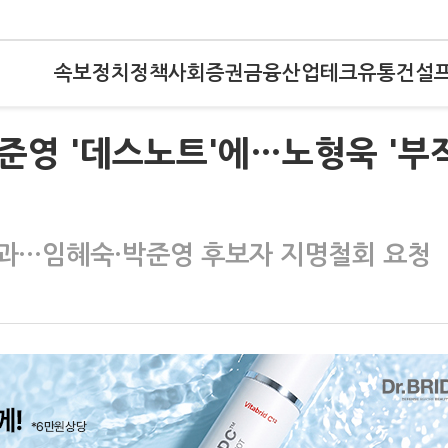
속보
정치
정책
사회
증권
금융
산업
테크
유통
건설
박준영 '데스노트'에…노형욱 '부
결과…임혜숙·박준영 후보자 지명철회 요청