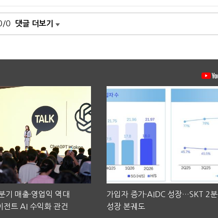
0/0
댓글 더보기
2분기 매출·영업익 역대
가입자 증가·AIDC 성장…SKT 2
전트 AI 수익화 관건
성장 본궤도