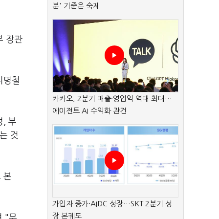
분' 기준은 숙제
부 장관
 지명철
카카오, 2분기 매출·영업익 역대 최대…
에이전트 AI 수익화 관건
, 부
는 것
 본
가입자 증가·AIDC 성장…SKT 2분기 성
장 본궤도
 "무