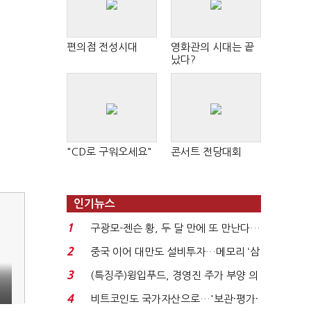
편의점 전성시대
영화관의 시대는 끝
났다?
"CD로 구워오세요"
콘서트 전당대회
인기뉴스
1
구광모-젠슨 황, 두 달 만에 또 만난다…
로봇·AI 등 논...
2
중국 이어 대만도 설비투자…메모리 ‘삼
국전쟁’
3
(특징주)윙입푸드, 경영진 주가 부양 의
지에 상한가...
4
비트코인도 국가자산으로…'보관·평가·