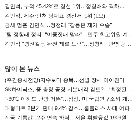
김민석, 누적 45.42%로 경선 1위…정청래와 격차
0.86%p(2보)
김민석, 제주·인천 당대표 경선서 '1위'(1보)
공세 멈춘 김민석…정청래 "갈등은 제가 수습"
"팀 정청래 정리" "이중잣대 말라"…민주 최고위원 계파
다툼 격화
김민석 "경선갈등 완전 제로 노력"…정청래 "반명 공세
사과부터"
많이 본 뉴스
(주간증시전망)지수보다 종목…선별 장세 이어진다
SK하이닉스, 중 충칭 공장 지분매각 검토?…“확정된 바
없어”
“-30℃ 이하도 난방 거뜬”…삼성, 미 국립연구소와 개발
협력
대형마트 2분기 판매 9.4% 감소…홈플러스 사태 여파
전국 기름값 12주 연속 하락…서울 휘발윳값 1909원