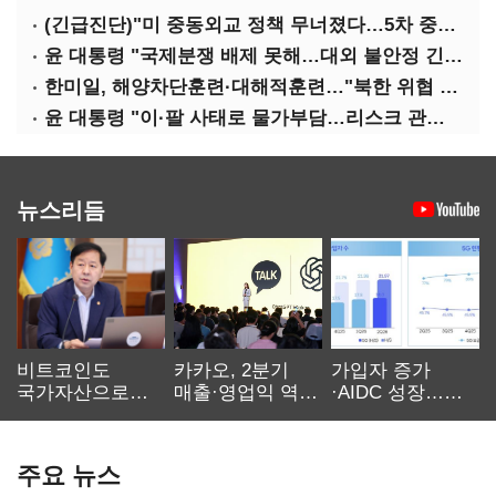
(긴급진단)"미 중동외교 정책 무너졌다…5차 중동전 가능성은 낮아"
윤 대통령 "국제분쟁 배제 못해…대외 불안정 긴밀대응"
한미일, 해양차단훈련·대해적훈련…"북한 위협 억제"
윤 대통령 "이·팔 사태로 물가부담…리스크 관리 만전 기해야"
뉴스리듬
비트코인도
카카오, 2분기
가입자 증가
국가자산으로…'
매출·영업익 역대
·AIDC 성장…
보관·평가·처분'
최대…에이전트
SKT 2분기 성장
기준은 숙제
AI 수익화 관건
본궤도
주요 뉴스