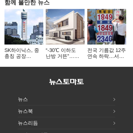
함께 볼만한 뉴스
SK하이닉스, 중
“-30℃ 이하도
전국 기름값 12주
충칭 공장
난방 거뜬”…
연속 하락…서울
지분매각
삼성, 미
휘발윳값 1909원
검토?…“확정된
국립연구소와
바 없어”
개발 협력
뉴스
뉴스북
뉴스리듬