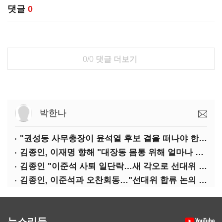
댓글
0
0/0
댓글 더보기
박한나
"권성동 사무총장이 윤석열 후보 곁을 떠나야 한다"
김종인, 이재명 향해 "대장동 몸통 위해 얼마나 죽어야 하나"
김종인 "이준석 사퇴 일단락…새 각오로 선대위 꾸리겠다"
김종인, 이준석과 오찬회동…"선대위 합류 논의 없었다"(종합)
뉴스리듬