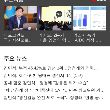
비트코인도
카카오, 2분기
가입자 증가
국가자산으로…'
매출·영업익 역대
·AIDC 성장…
보관·평가·처분'
최대…에이전트
SKT 2분기 성장
기준은 숙제
AI 수익화 관건
본궤도
주요 뉴스
김민석, 누적 45.42%로 경선 1위…정청래와 격차
0.86%p(2보)
김민석, 제주·인천 당대표 경선서 '1위'(1보)
공세 멈춘 김민석…정청래 "갈등은 제가 수습"
"팀 정청래 정리" "이중잣대 말라"…민주 최고위원 계파
다툼 격화
김민석 "경선갈등 완전 제로 노력"…정청래 "반명 공세
사과부터"