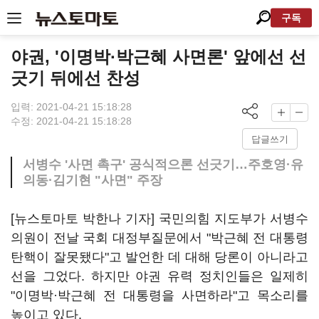
구독
야권, '이명박·박근혜 사면론' 앞에선 선
긋기 뒤에선 찬성
입력: 2021-04-21 15:18:28
수정: 2021-04-21 15:18:28
답글쓰기
서병수 '사면 촉구' 공식적으론 선긋기…주호영·유
의동·김기현 "사면" 주장
[뉴스토마토 박한나 기자] 국민의힘 지도부가 서병수
의원이 전날 국회 대정부질문에서 "박근혜 전 대통령
탄핵이 잘못됐다"고 발언한 데 대해 당론이 아니라고
선을 그었다. 하지만 야권 유력 정치인들은 일제히
"이명박·박근혜 전 대통령을 사면하라"고 목소리를
높이고 있다.