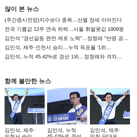
많이 본 뉴스
(주간증시전망)지수보다 종목…선별 장세 이어진다
전국 기름값 12주 연속 하락…서울 휘발윳값 1909원
김민석 "경선갈등 완전 제로 노력"…정청래 "반명 공세
사과부터"
김민석, 제주·인천서 승리…누적 득표율 '1위
탈환'(종합)
김민석, 누적 45.42%로 경선 1위…정청래와 격차
0.86%p(2보)
함께 볼만한 뉴스
김민석, 제주·
김민석, 누적
김민석, 제주·
인천서 승리…
45.42%로 경선
인천 당대표