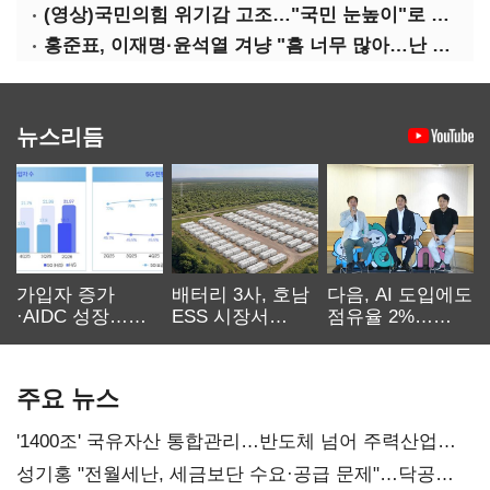
(영상)국민의힘 위기감 고조…"국민 눈높이"로 곽상도 압박
홍준표, 이재명·윤석열 겨냥 "흠 너무 많아…난 털릴 게 없다"
뉴스리듬
가입자 증가
배터리 3사, 호남
다음, AI 도입에도
·AIDC 성장…
ESS 시장서
점유율 2%…
SKT 2분기 성장
‘격돌’
에이전트
본궤도
차별화가 관건
주요 뉴스
'1400조' 국유자산 통합관리…반도체 넘어 주력산업
구조혁신
성기홍 "전월세난, 세금보단 수요·공급 문제"…닥공