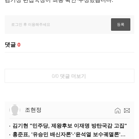
김기성 편집국장이 최종 확인·수정했습니다.
댓글
0
0/0
댓글 더보기
조현정
김기현 "민주당, 제왕후보 이재명 방탄국감 고집"
홍준표, '유승민 배신자론'·'윤석열 보수궤멸론'으로 TK 공략