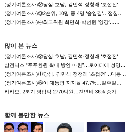
시사
(정기여론조사)②당심·호남, 김민석-정청래 '초접전'
(정기여론조사)③2순위, 10명 중 4명 '송영길'…정청래
'한 자릿수'
(정기여론조사)④최고위원 최민희·박선원 '양강'…
서미화·이성윤·임미애 뒤이어
많이 본 뉴스
(정기여론조사)②당심·호남, 김민석-정청래 '초접전'
삼전닉스 “주주환원 확대 방안 마련”…로이터에 성명
보내
(정기여론조사)①당심, 김민석·정청래 '초접전'…대통령
지지도 '50% 아래로'(종합)
(정기여론조사)⑤이 대통령 지지율 47.7%…일주일
만에 다시 40%대
카카오, 2분기 영업익 2770억원…전년비 36% 증가
함께 볼만한 뉴스