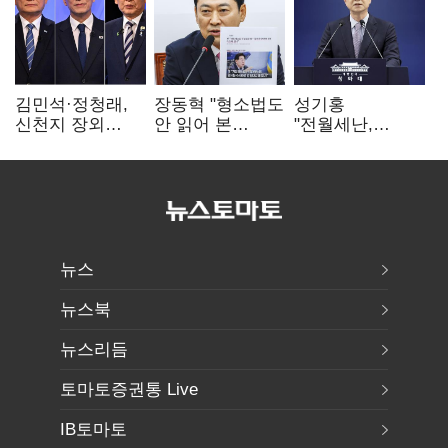
김민석·정청래,
장동혁 "형소법도
성기홍
신천지 장외
안 읽어 본
"전월세난,
설전…송영길
대통령…빛의
세금보단 수요·
"호남 계몽 규탄"
속도로 무너질
공급 문제"…닥공
것"
시사
뉴스
뉴스북
뉴스리듬
토마토증권통 Live
IB토마토