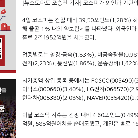
[뉴스토마토 조승진 기자] 코스피가 외인과 기관의
4일 코스피는 전일 대비 39.50포인트(1.28%) 
해 줄곧 1% 내외 약보합세를 나타냈다. 외국인과 
홀로 2조1952억원을 사들였다.
업종별로는 철강·금속(1.83%), 비금속광물(0.98%
전자(2.23%), 통신업(1.86%), 운송장비(1.62%
시가총액 상위 종목 중에서는
POSCO(005490)
(
이닉스(000660)
(3.40%),
LG전자(066570)
(2
현대차(005380)
(2.08%),
NAVER(035420)
(2
이날 코스닥 지수는 전장 대비 4.60포인트(0.49%
억원, 588억원어치를 순매도했고, 개인은 홀로 1