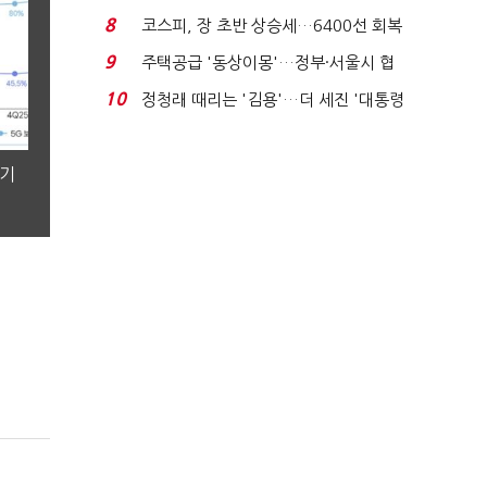
닥 벌점 급증에 ...
8
코스피, 장 초반 상승세…6400선 회복
시도
9
주택공급 '동상이몽'…정부·서울시 협
력 없으면 '공수표'...
10
정청래 때리는 '김용'…더 세진 '대통령
최측근' 입...
분기