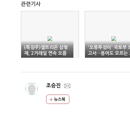
관련기사
(특징주)셀트리온 삼형
'오류투성이' 국토부 
제, 2거래일 연속 오름
고서…용어도 모르는 
세
나 화재조사 TF
조승진
뉴스북