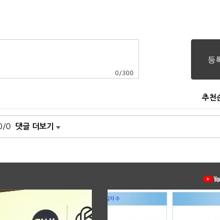
0
/
300
추천
0/0
댓글 더보기