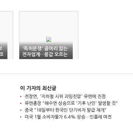
보
'특허분쟁' 골머리 앓는
코
전자업계…몸값 오르는
전문 변호사·변리사
이 기자의 최신글
전장연, '지하철 시위 과잉진압' 유엔에 진정
유엔총장 "해수면 상승으로 '기후 난민' 발생할 것"
중국 "18일부터 한국인 단기비자 발급 재개"
미국 1월 소비자물가 6.4% 상승…인플레 여전