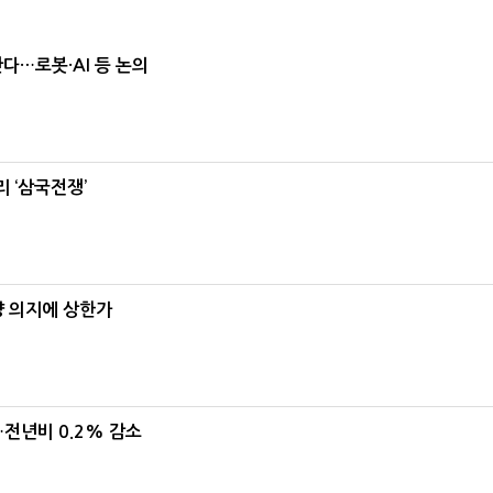
난다…로봇·AI 등 논의
 ‘삼국전쟁’
양 의지에 상한가
…전년비 0.2% 감소