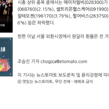
시총 상위 종목 중에서는
에이치엘비(028300)
가
(068760)
(2.15%),
셀트리온헬스케어(091990)
알테오젠(196170)
(3.79%),
펄어비스(263750)
6%) 등은 하락했다.
한편 이날 서울 외환시장에서 원달러 환율은 전 거래
조승진 기자 chogiza@etomato.com
이 기사는 뉴스토마토 보도준칙 및 윤리강령에 따
ⓒ 맛있는 뉴스토마토, 무단 전재 - 재배포 금지