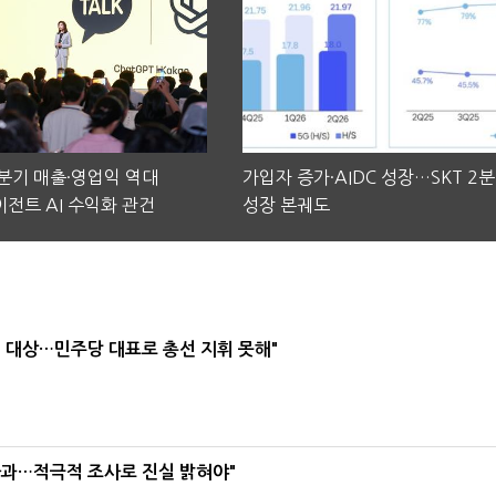
2분기 매출·영업익 역대
가입자 증가·AIDC 성장…SKT 2
전트 AI 수익화 관건
성장 본궤도
택' 대상…민주당 대표로 총선 지휘 못해"
사과…적극적 조사로 진실 밝혀야"