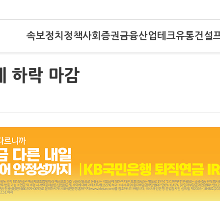
속보
정치
정책
사회
증권
금융
산업
테크
유통
건설
에 하락 마감