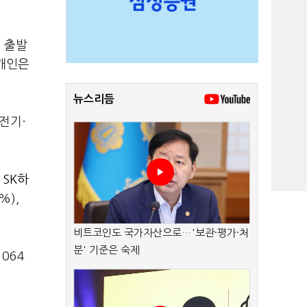
로 출발
 개인은
뉴스리듬
 전기·
.
SK하
%),
비트코인도 국가자산으로…'보관·평가·처
분' 기준은 숙제
064