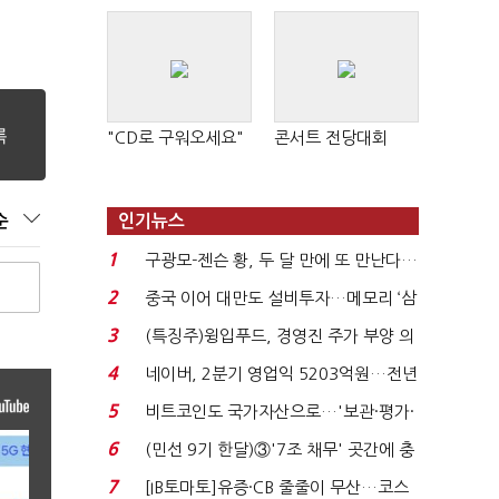
"CD로 구워오세요"
콘서트 전당대회
순
인기뉴스
1
구광모-젠슨 황, 두 달 만에 또 만난다…
로봇·AI 등 논...
2
중국 이어 대만도 설비투자…메모리 ‘삼
국전쟁’
3
(특징주)윙입푸드, 경영진 주가 부양 의
지에 상한가...
4
네이버, 2분기 영업익 5203억원…전년
비 0.2% 감소...
5
비트코인도 국가자산으로…'보관·평가·
처분' 기준은 ...
6
(민선 9기 한달)③'7조 채무' 곳간에 충
격…추미애, 20년...
7
[IB토마토]유증·CB 줄줄이 무산…코스