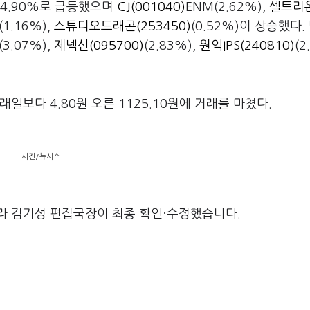
 4.90%로 급등했으며
CJ(001040)
ENM(2.62%),
셀트리
(1.16%),
스튜디오드래곤(253450)
(0.52%)이 상승했다.
(3.07%),
제넥신(095700)
(2.83%),
원익IPS(240810)
(2
일보다 4.80원 오른 1125.10원에 거래를 마쳤다.
사진/뉴시스
라 김기성 편집국장이 최종 확인·수정했습니다.