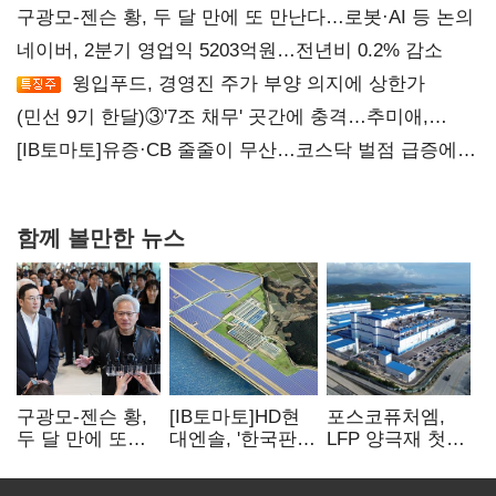
구광모-젠슨 황, 두 달 만에 또 만난다…로봇·AI 등 논의
네이버, 2분기 영업익 5203억원…전년비 0.2% 감소
윙입푸드, 경영진 주가 부양 의지에 상한가
(민선 9기 한달)③'7조 채무' 곳간에 충격…추미애,
20년만에 '비상재정' 선언 승부수
[IB토마토]유증·CB 줄줄이 무산…코스닥 벌점 급증에
상폐 압박
함께 볼만한 뉴스
구광모-젠슨 황,
[IB토마토]HD현
포스코퓨처엠,
두 달 만에 또
대엔솔, '한국판
LFP 양극재 첫
만난다…로봇·AI
IRA' 수혜 부상…
대규모 공급…
등 논의
세액공제 선택이
ESS 시장 공략