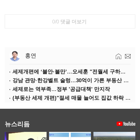
0/0
댓글 더보기
홍연
세제개편에 ‘불안·불만’…오세훈 "전월세 구하기 더 힘들어질 것"
강남 관망·한강벨트 술렁…30억이 가른 부동산 민심
세제로는 역부족…정부 '공급대책' 만지작
(부동산 세제 개편)"절세 매물 늘어도 집값 하락 제한적"…전세난·양극화 심화 우려
뉴스리듬