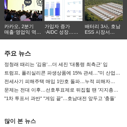
카카오, 2분기
가입자 증가
배터리 3사, 호남
매출·영업익 역대
·AIDC 성장…
ESS 시장서
최대…에이전트
SKT 2분기 성장
‘격돌’
AI 수익화 관건
본궤도
주요 뉴스
정청래 때리는 '김용'…더 세진 '대통령 최측근' 입
트럼프, 폴리실리콘 파생상품에 15% 관세…"미 산업
재건"
전세사기 피해주택 매입 1만호 돌파…누적 피해자
4만278명
문제는 전대 이후…선호투표제로 뒤집힐 땐 '지지층
불복'
"1차 투표서 과반" "게임 끝"…호남대전 앞두고 '충돌'
많이 본 뉴스