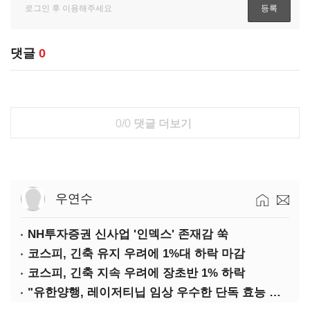
댓글
0
0/0
댓글 더보기
우연수
NH투자증권 신사업 '인덱스' 존재감 쑥
코스피, 긴축 유지 우려에 1%대 하락 마감
코스피, 긴축 지속 우려에 장초반 1% 하락
"유한양행, 레이저티닙 임상 우수한 단독 효능 입증"-대신