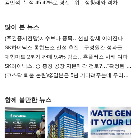
김민석, 누적 45.42%로 경선 1위…정청래와 격차
0.86%p(2보)
많이 본 뉴스
(주간증시전망)지수보다 종목…선별 장세 이어진다
SK하이닉스 통합노조 신설 추진…구성원간 성과급
불만 확산
대형마트 2분기 판매 9.4% 감소…홈플러스 사태 여파
SK하이닉스, 중 충칭 공장 지분매각 검토?…“확정된 바
없어”
(코스닥 퇴출 논란)②일본은 5년 기다려주는데 우리는
당장 퇴출?…시간만으론 부족한 코스닥 구하기
함께 볼만한 뉴스