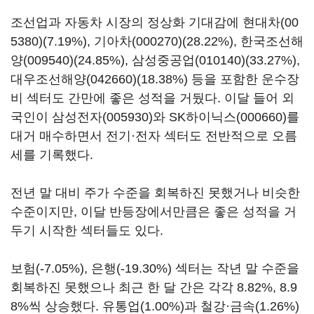
조선업과 자동차 시장의 정상화 기대감에
현대차(00
5380)
(7.19%),
기아차(000270)
(28.22%),
한국조선해
양(009540)
(24.85%),
삼성중공업(010140)
(33.27%),
대우조선해양(042660)
(18.38%) 등을 포함한 운수장
비 섹터도 간만에 좋은 성적을 거뒀다. 이달 들어 외
국인이
삼성전자(005930)
와
SK하이닉스(000660)
를
대거 매수하면서 전기·전자 섹터도 전반적으로 오름
세를 기록했다.
전년 말 대비 주가 수준을 회복하진 못했거나 비슷한
수준이지만, 이달 반등장에서만큼은 좋은 성적을 거
두기 시작한 섹터들도 있다.
보험(-7.05%), 은행(-19.30%) 섹터는 작년 말 수준을
회복하진 못했으나 최근 한 달 간은 각각 8.82%, 8.9
8%씩 상승했다. 유통업(1.00%)과 철강·금속(1.26%)