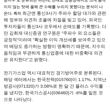
방어주'로 분류되곤 하는데, 반대로 상승장에서도 크게 움직
이지 않는 탓에 올해 큰 수혜를 누리지 못했다는 분석이 나
온다.
특히
최근엔 통신3사가 주파수 할당 대가와 관련
해 정부와 의견차 조율에 차질을 빚고 있어, 외국인
투자자들이 통신3사 모두에서 순매도를 기록했다. 다
만 김회재 대신증권 연구원은 "주파수 외 요소들은
긍정적"이라며 "확실한 이익 개선세를 보여주고 있으
며 배당도 증가하는 방향이 명확하기 때문에, 지수의
움직임과 무관하게 통신업종에 대한 비중확대 의견
은 유지한다"고 밝혔다.
전기가스업 역시 대표적인 경기방어주로 분류된다.
해당 섹터에서는
한국전력(015760)
이 1.17%,
지역난
방공사(071320)
가 3.08%로 한 달 간 플러스 수익률
을 냈지만,
한국가스공사(036460)
가 -6%를 밑돈 것
으로 나타났다.