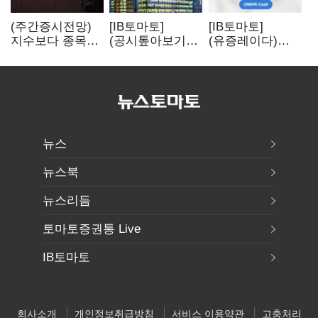
(주간증시전망)
[IB토마토]
[IB토마토]
지수보다 종목…
(공시톺아보기)
(유증레이다)
선별 장세
수주 공시, 왜
툴젠, 조달액
이어진다
바로 매출로
3분의 1 토막…
잡히지 않을까
특허소송
비용부터 챙긴다
뉴스
뉴스북
뉴스리듬
토마토증권통 Live
IB토마토
회사소개
개인정보취급방침
서비스 이용약관
고충처리