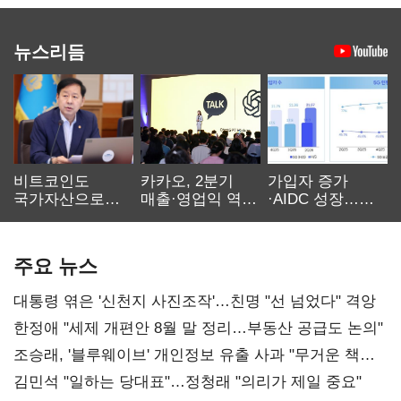
뉴스리듬
비트코인도
카카오, 2분기
가입자 증가
국가자산으로…'
매출·영업익 역대
·AIDC 성장…
보관·평가·처분'
최대…에이전트
SKT 2분기 성장
기준은 숙제
AI 수익화 관건
본궤도
주요 뉴스
대통령 엮은 '신천지 사진조작'…친명 "선 넘었다" 격앙
한정애 "세제 개편안 8월 말 정리…부동산 공급도 논의"
조승래, '블루웨이브' 개인정보 유출 사과 "무거운 책임
통감"
김민석 "일하는 당대표"…정청래 "의리가 제일 중요"