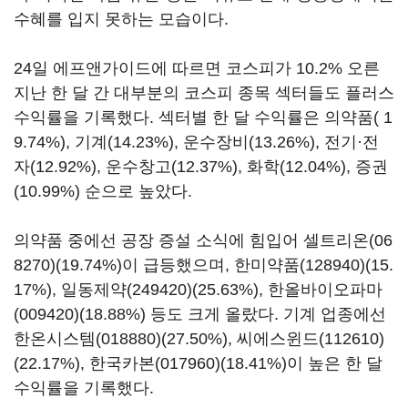
수혜를 입지 못하는 모습이다.
24일 에프앤가이드에 따르면 코스피가 10.2% 오른
지난 한 달 간 대부분의 코스피 종목 섹터들도 플러스
수익률을 기록했다. 섹터별 한 달 수익률은 의약품( 1
9.74%), 기계(14.23%), 운수장비(13.26%), 전기·전
자(12.92%), 운수창고(12.37%), 화학(12.04%), 증권
(10.99%) 순으로 높았다.
의약품 중에선 공장 증설 소식에 힘입어
셀트리온(06
8270)
(19.74%)이 급등했으며,
한미약품(128940)
(15.
17%),
일동제약(249420)
(25.63%),
한올바이오파마
(009420)
(18.88%) 등도 크게 올랐다. 기계 업종에선
한온시스템(018880)
(27.50%),
씨에스윈드(112610)
(22.17%),
한국카본(017960)
(18.41%)이 높은 한 달
수익률을 기록했다.