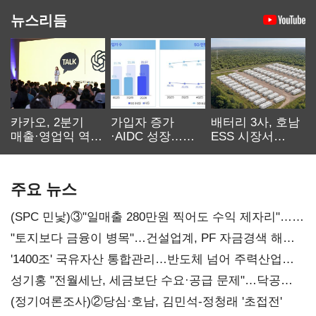
뉴스리듬
카카오, 2분기
가입자 증가
배터리 3사, 호남
매출·영업익 역대
·AIDC 성장…
ESS 시장서
최대…에이전트
SKT 2분기 성장
‘격돌’
AI 수익화 관건
본궤도
주요 뉴스
(SPC 민낯)③"일매출 280만원 찍어도 수익 제자리"…
점주 울리는 '상시 할인'
"토지보다 금융이 병목"…건설업계, PF 자금경색 해소
목소리
'1400조' 국유자산 통합관리…반도체 넘어 주력산업
구조혁신
성기홍 "전월세난, 세금보단 수요·공급 문제"…닥공
시사
(정기여론조사)②당심·호남, 김민석-정청래 '초접전'