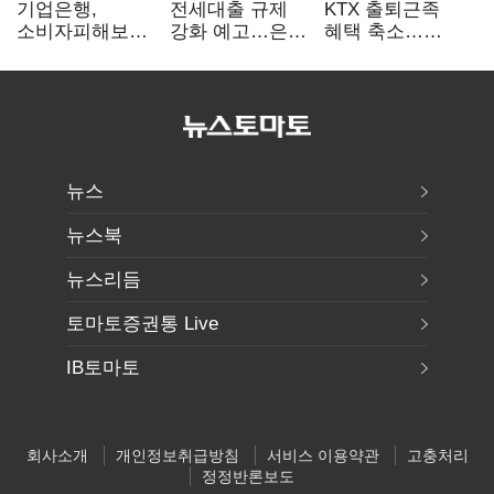
기업은행,
전세대출 규제
KTX 출퇴근족
소비자피해보상
강화 예고…은행
혜택 축소…
부실심사·
"혼선 커질 것"
대중교통
보이스피싱 공시
소득공제 개편
위반
뉴스
뉴스북
뉴스리듬
토마토증권통 Live
IB토마토
회사소개
개인정보취급방침
서비스 이용약관
고충처리
정정반론보도