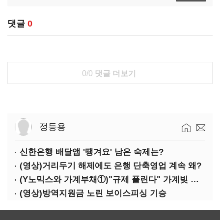
댓글
0
0/0
댓글 더보기
정등용
신한은행 배달앱 '땡겨요' 남은 숙제는?
(영상)거리두기 해제에도 은행 단축영업 계속 왜?
(Y노믹스와 가계부채①)"규제 풀린다" 가계빚 다시 꿈틀
(영상)방역지원금 노린 보이스피싱 기승