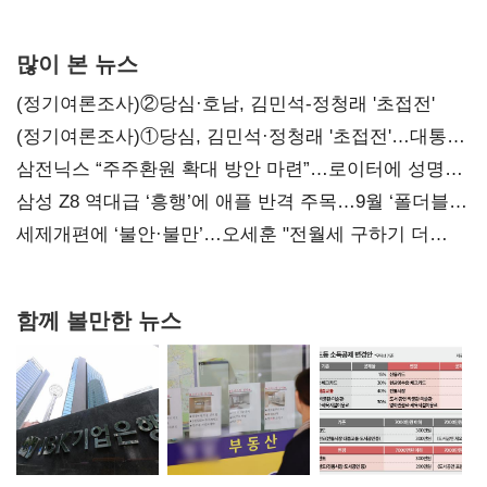
많이 본 뉴스
(정기여론조사)②당심·호남, 김민석-정청래 '초접전'
(정기여론조사)①당심, 김민석·정청래 '초접전'…대통령
지지도 '50% 아래로'(종합)
삼전닉스 “주주환원 확대 방안 마련”…로이터에 성명
보내
삼성 Z8 역대급 ‘흥행’에 애플 반격 주목…9월 ‘폴더블
대전’
세제개편에 ‘불안·불만’…오세훈 "전월세 구하기 더
힘들어질 것"
함께 볼만한 뉴스