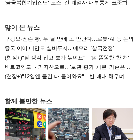
'금융복합기업집단' 토스, 전 계열사 내부통제 표준화
많이 본 뉴스
구광모-젠슨 황, 두 달 만에 또 만난다…로봇·AI 등 논의
중국 이어 대만도 설비투자…메모리 ‘삼국전쟁’
(현장+)"팔 생각 접고 호가 높여요"…'덜 똘똘한 한 채'
20억 키맞추기
비트코인도 국가자산으로…'보관·평가·처분' 기준은
숙제
(현장+)"12일엔 물건 다 들어와요"…빈 매대 채우며 문
연 홈플러스
함께 볼만한 뉴스