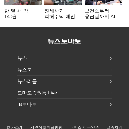
한 달 새 약
전세사기
보건소부터
140원
피해주택 매입
응급실까지 AI
급락…'역대급
1만호 돌파…
확산…지역의료
엔저'에 원화
누적 피해자
혁신 본격화
변곡점
4만278명
뉴스
뉴스북
뉴스리듬
토마토증권통 Live
IB토마토
회사소개
개인정보취급방침
서비스 이용약관
고충처리