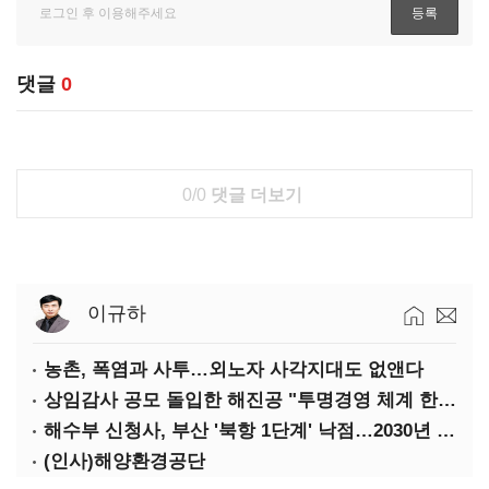
댓글
0
0/0
댓글 더보기
이규하
농촌, 폭염과 사투…외노자 사각지대도 없앤다
상임감사 공모 돌입한 해진공 "투명경영 체계 한층 강화"
해수부 신청사, 부산 '북항 1단계' 낙점…2030년 완공 목표
(인사)해양환경공단