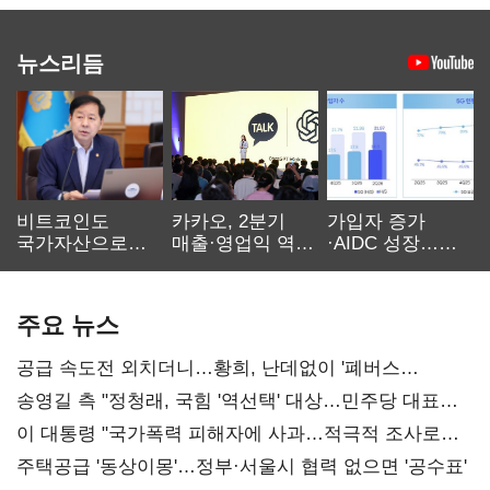
뉴스리듬
비트코인도
카카오, 2분기
가입자 증가
국가자산으로…'
매출·영업익 역대
·AIDC 성장…
보관·평가·처분'
최대…에이전트
SKT 2분기 성장
기준은 숙제
AI 수익화 관건
본궤도
주요 뉴스
공급 속도전 외치더니…황희, 난데없이 '폐버스
리모델링' 제안
송영길 측 "정청래, 국힘 '역선택' 대상…민주당 대표로
총선 지휘 못해"
이 대통령 "국가폭력 피해자에 사과…적극적 조사로
진실 밝혀야"
주택공급 '동상이몽'…정부·서울시 협력 없으면 '공수표'