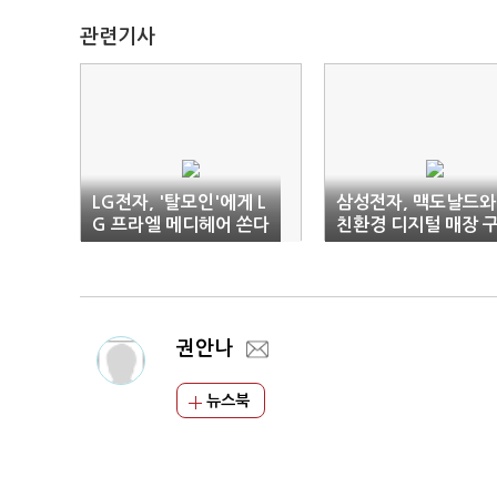
관련기사
LG전자, '탈모인'에게 L
삼성전자, 맥도날드와
G 프라엘 메디헤어 쏜다
친환경 디지털 매장 
축
권안나
뉴스북