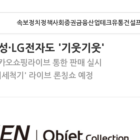
속보
정치
정책
사회
증권
금융
산업
테크
유통
건설
·LG전자도 '기웃기웃'
카카오쇼핑라이브 통한 판매 실시
기세척기' 라이브 론칭쇼 예정