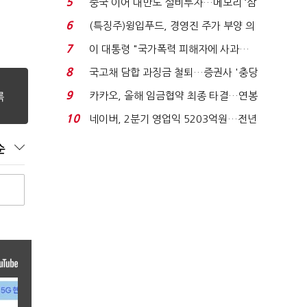
5
중국 이어 대만도 설비투자…메모리 ‘삼
국전쟁’
6
(특징주)윙입푸드, 경영진 주가 부양 의
지에 상한가...
7
이 대통령 "국가폭력 피해자에 사과…
적극적 조사로 진...
8
국고채 담합 과징금 철퇴…증권사 '충당
금 폭탄' 우려...
9
카카오, 올해 임금협약 최종 타결…연봉
6.3% 인상·격려...
10
네이버, 2분기 영업익 5203억원…전년
비 0.2% 감소...
순