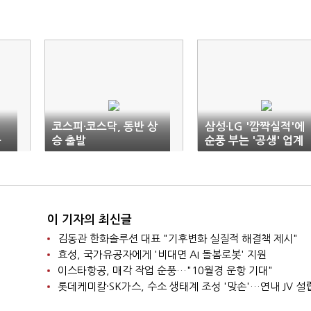
코스피·코스닥, 동반 상
삼성·LG '깜짝실적'에
구
승 출발
순풍 부는 '공생' 업계
이 기자의 최신글
김동관 한화솔루션 대표 "기후변화 실질적 해결책 제시"
효성, 국가유공자에게 '비대면 AI 돌봄로봇' 지원
이스타항공, 매각 작업 순풍…"10월경 운항 기대"
롯데케미칼·SK가스, 수소 생태계 조성 '맞손'…연내 JV 설