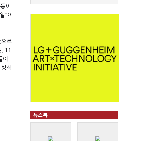
활동이
일"이
간으로
 11
들이
 방식
뉴스북