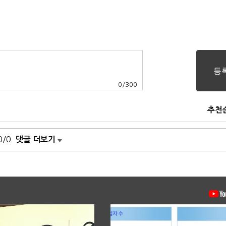
0
/
300
추천
0/0
댓글 더보기