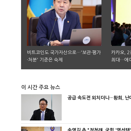
비트코인도 국가자산으로…'보관·평가
카카오, 
·처분' 기준은 숙제
최대…에이
이 시간 주요 뉴스
공급 속도전 외치더니…황희, 난
송영길 측 "정청래, 국힘 '역선