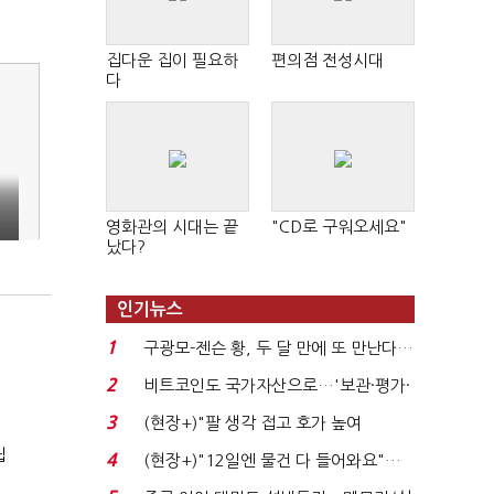
집다운 집이 필요하
편의점 전성시대
다
영화관의 시대는 끝
"CD로 구워오세요"
났다?
인기뉴스
1
구광모-젠슨 황, 두 달 만에 또 만난다…
로봇·AI 등 논...
2
비트코인도 국가자산으로…'보관·평가·
처분' 기준은 ...
3
(현장+)"팔 생각 접고 호가 높여
요"…'덜 똘똘한 한 채' 20...
립
4
(현장+)"12일엔 물건 다 들어와요"…
빈 매대 채우며 문 연 ...