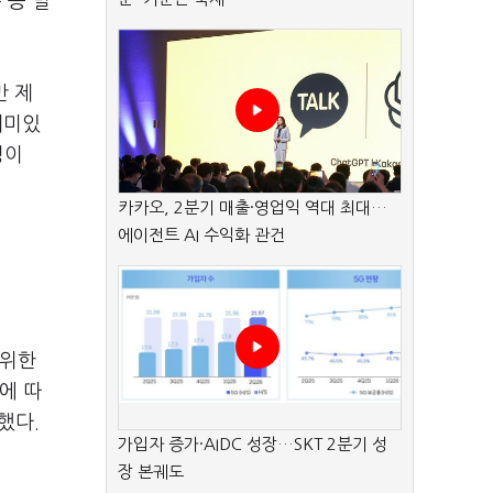
 등 별
만 제
재미있
정이
카카오, 2분기 매출·영업익 역대 최대…
에이전트 AI 수익화 관건
 위한
에 따
했다.
가입자 증가·AIDC 성장…SKT 2분기 성
장 본궤도