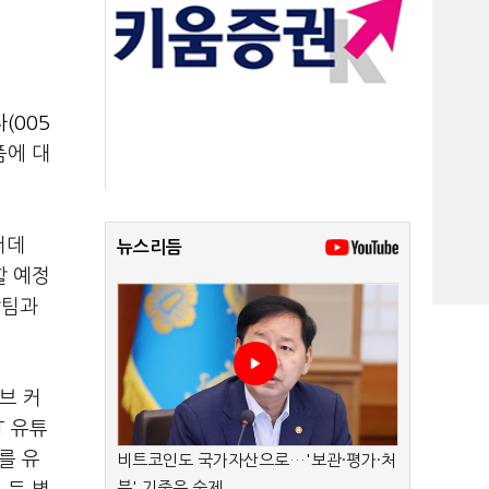
(005
품에 대
퍼데
뉴스리듬
할 예정
담팀과
브 커
T 유튜
를 유
비트코인도 국가자산으로…'보관·평가·처
분' 기준은 숙제