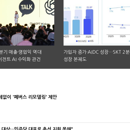
2분기 매출·영업익 역대
가입자 증가·AIDC 성장…SKT 2
전트 AI 수익화 관건
성장 본궤도
데없이 '폐버스 리모델링' 제안
택' 대상…민주당 대표로 총선 지휘 못해"