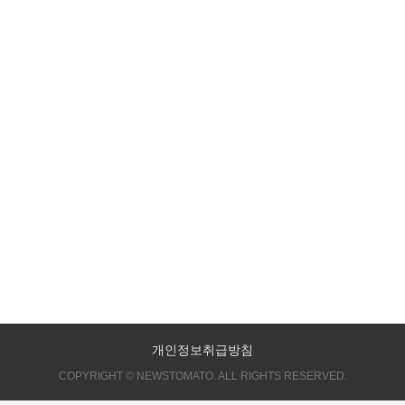
개인정보취급방침
COPYRIGHT © NEWSTOMATO. ALL RIGHTS RESERVED.