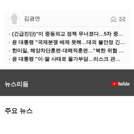
김광연
(긴급진단)"미 중동외교 정책 무너졌다…5차 중동전 가능성은 낮아"
윤 대통령 "국제분쟁 배제 못해…대외 불안정 긴밀대응"
한미일, 해양차단훈련·대해적훈련…"북한 위협 억제"
윤 대통령 "이·팔 사태로 물가부담…리스크 관리 만전 기해야"
뉴스리듬
주요 뉴스