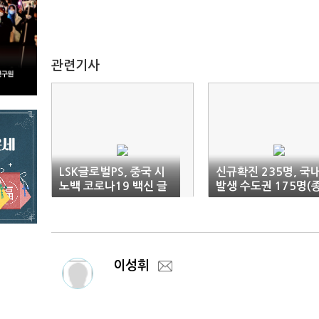
관련기사
LSK글로벌PS, 중국 시
신규확진 235명, 국
노백 코로나19 백신 글
발생 수도권 175명(
로벌 3상 수행
합)
이성휘