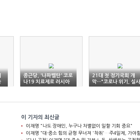
내
종근당, '나파벨탄' 코로
21대 첫 정기국회 개
종
나19 치료제로 러시아
막…"코로나 위기, 실
임상 2상 승인
구시 국회 만들자"
이 기자의 최신글
이재명 "나도 장애인, 누구나 차별없이 일할 기회 중요"
이재명 "대·중소 힘의 균형 무너져 '착취'…주4일제, 가야할