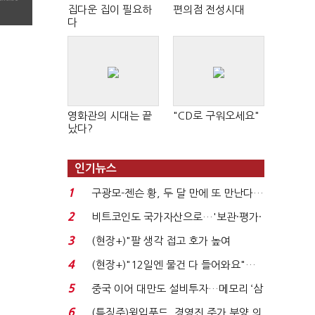
집다운 집이 필요하
편의점 전성시대
다
영화관의 시대는 끝
"CD로 구워오세요"
났다?
인기뉴스
1
구광모-젠슨 황, 두 달 만에 또 만난다…
로봇·AI 등 논...
2
비트코인도 국가자산으로…'보관·평가·
처분' 기준은 ...
3
(현장+)"팔 생각 접고 호가 높여
요"…'덜 똘똘한 한 채' 20...
4
(현장+)"12일엔 물건 다 들어와요"…
빈 매대 채우며 문 연 ...
5
중국 이어 대만도 설비투자…메모리 ‘삼
국전쟁’
6
(특징주)윙입푸드, 경영진 주가 부양 의