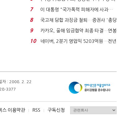
지에 상한가...
7
이 대통령 "국가폭력 피해자에 사과…
적극적 조사로 진...
8
국고채 담합 과징금 철퇴…증권사 '충당
금 폭탄' 우려...
9
카카오, 올해 임금협약 최종 타결…연봉
6.3% 인상·격려...
10
네이버, 2분기 영업익 5203억원…전년
비 0.2% 감소...
 2008. 2. 22
28-3377
비스 이용약관
RSS
구독신청
I
I