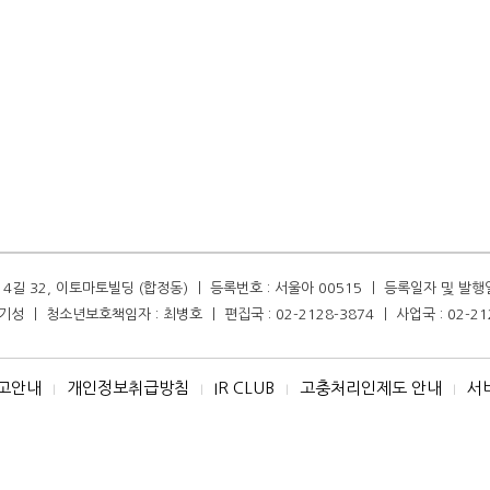
길 32, 이토마토빌딩 (합정동) ㅣ 등록번호 : 서울아 00515 ㅣ 등록일자 및 발행일자 :
성 ㅣ 청소년보호책임자 : 최병호 ㅣ 편집국 : 02-2128-3874 ㅣ 사업국 : 02-21
고안내
개인정보취급방침
IR CLUB
고충처리인제도 안내
서
I
I
I
I