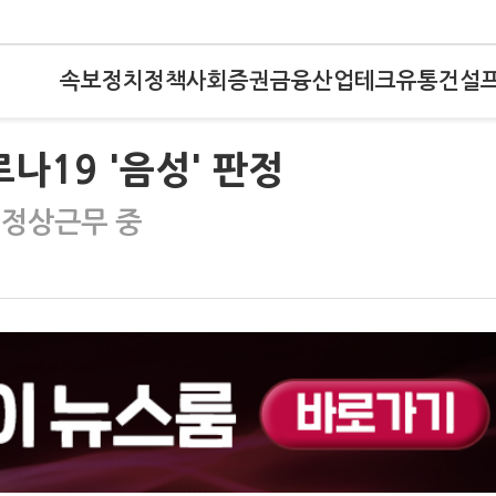
속보
정치
정책
사회
증권
금융
산업
테크
유통
건설
나19 '음성' 판정
 정상근무 중