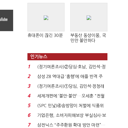
휴대폰이 끊긴 30분
부동산 동상이몽, 국
민만 불안하다
인기뉴스
1
(정기여론조사)②당심·호남, 김민석-정
청래 '초접전'...
2
삼성 Z8 역대급 ‘흥행’에 애플 반격 주
목…9월 ‘폴...
3
(정기여론조사)①당심, 김민석·정청래
'초접전'…대통령 ...
4
세제개편에 ‘불안·불만’…오세훈 "전월
세 구하기 더 ...
5
(SPC 민낯)④솜방망이 처벌에 식품위
생법 위반 반복...
6
기업은행, 소비자피해보상 부실심사·보
이스피싱 공시 ...
7
삼전닉스 “주주환원 확대 방안 마련”…