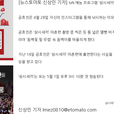
[뉴스토마토 신상민 기자]
tvN
예능 프로그램
‘
삼시세끼
공효진은
4
월
28
일 자신의 인스타그램을 통해 낚시하는 이
공효진은
‘
삼시세끼
’
어촌편 촬영 중 찍은 듯 통 넓은 멜빵 바
라마
‘
동백꽃 필 무렵
’
속 동백이를 떠올리게 했다
.
지난
14
일 공효진은
‘
삼시세끼
’
어촌편에 출연한다는 사실을
심을 받고 있다
.
‘
삼시세끼
’
는 오는
5
월
1
일 오후
9
시
10
분 첫 방송된다
.
삼시세끼
신상민 기자 lmez0810@etomato.com