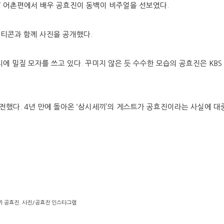
’
어촌편에서 배우 공효진이 동백이 비주얼을 선보였다
.
모티콘과 함께 사진을 공개했다
.
지에 밀짚 모자를 쓰고 있다
.
꾸미지 않은 듯 수수한 모습의 공효진은
KBS
 전했다
. 4
년 만에 돌아온
‘
삼시세끼
’
의 게스트가 공효진이라는 사실에 대
 공효진. 사진/공효진 인스타그램