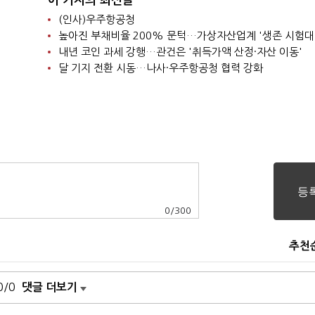
이 기자의 최신글
(인사)우주항공청
높아진 부채비율 200% 문턱…가상자산업계 '생존 시험대
내년 코인 과세 강행…관건은 '취득가액 산정·자산 이동'
달 기지 전환 시동…나사·우주항공청 협력 강화
0
/
300
추천
0/0
댓글 더보기