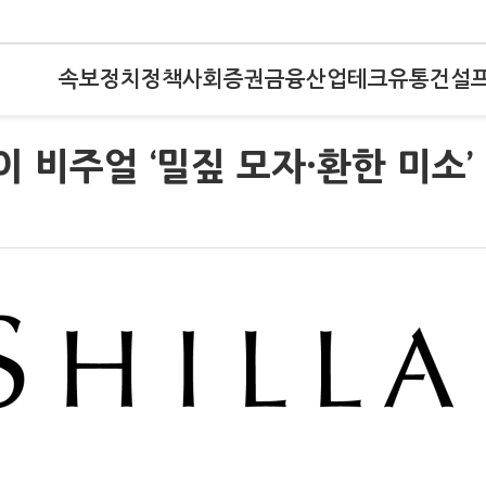
속보
정치
정책
사회
증권
금융
산업
테크
유통
건설
이 비주얼 ‘밀짚 모자·환한 미소’