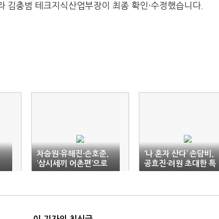
라 김충범 테크지식산업부장이 최종 확인·수정했습니다.
이
차승원·유해진·손호준,
‘나 혼자 산다’ 손담비,
‘삼시세끼 어촌편’으로
공효진·려원 초대한 특
다시 뭉쳐
별 파티 준비