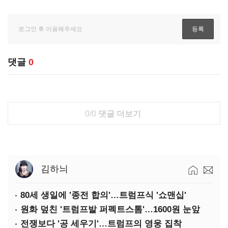
댓글
0
0/0
댓글 더보기
김하늬
80세 생일에 '종전 합의'…트럼프식 '쇼맨십'
원화 덮친 '트럼프발 퍼펙트스톰'…1600원 눈앞
전쟁보다 '공 세우기'…트럼프의 영웅 집착