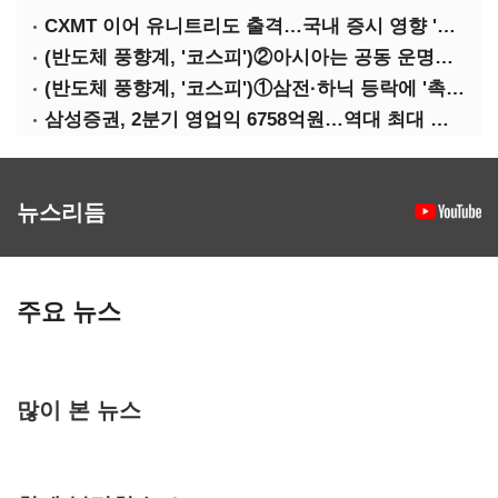
CXMT 이어 유니트리도 출격…국내 증시 영향 '촉각'
(반도체 풍향계, '코스피')②아시아는 공동 운명체?…일본·대만도 '동반 출렁'
(반도체 풍향계, '코스피')①삼전·하닉 등락에 '촉각'…코스피·나스닥 '한 몸'
삼성증권, 2분기 영업익 6758억원…역대 최대 경신
뉴스리듬
주요 뉴스
많이 본 뉴스