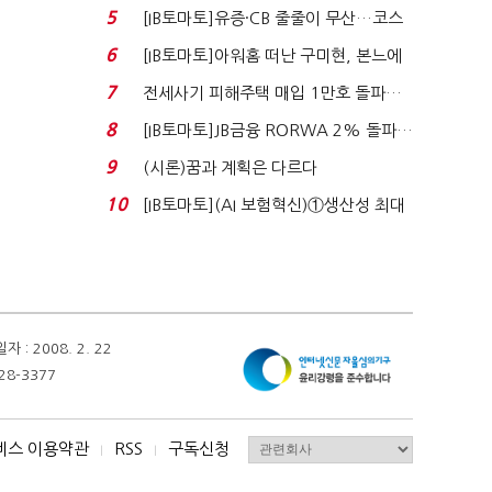
비 0.2% 감소...
5
[IB토마토]유증·CB 줄줄이 무산…코스
닥 벌점 급증에 ...
6
[IB토마토]아워홈 떠난 구미현, 본느에
340억 베팅…가...
7
전세사기 피해주택 매입 1만호 돌파…
누적 피해자 4만2...
8
[IB토마토]JB금융 RORWA 2% 돌파…
실적 견인은 은행 ...
9
(시론)꿈과 계획은 다르다
10
[IB토마토](AI 보험혁신)①생산성 최대
80% 개선…현실...
 2008. 2. 22
28-3377
비스 이용약관
RSS
구독신청
I
I