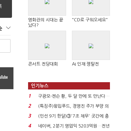
영화관의 시대는 끝
"CD로 구워오세요"
났다?
순
콘서트 전당대회
AI 인재 쟁탈전
인기뉴스
1
구광모-젠슨 황, 두 달 만에 또 만난다…
로봇·AI 등 논...
2
(특징주)윙입푸드, 경영진 주가 부양 의
지에 상한가...
3
(민선 9기 한달)③'7조 채무' 곳간에 충
격…추미애, 20년...
4
네이버, 2분기 영업익 5203억원…전년