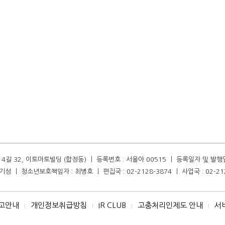
길 32, 이토마토빌딩 (합정동) ㅣ 등록번호 : 서울아 00515 ㅣ 등록일자 및 발행일자 :
성 ㅣ 청소년보호책임자 : 최병호 ㅣ 편집국 : 02-2128-3874 ㅣ 사업국 : 02-21
고안내
개인정보취급방침
IR CLUB
고충처리인제도 안내
서
I
I
I
I