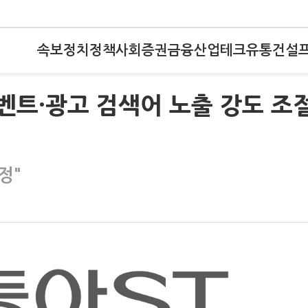
속보
정치
정책
사회
증권
금융
산업
테크
유통
건설
이벤트·광고 검색어 노출 강도 조
정"