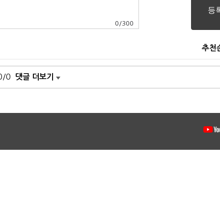
0
/
300
추천
0/0
댓글 더보기