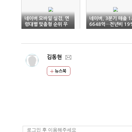
네이버 모바일 실검, 연
네이버, 3분기 매출 
령대별 맞춤형 순위 우
6648억…전년비 19
선 표출
↑(2보)
김동현
뉴스북