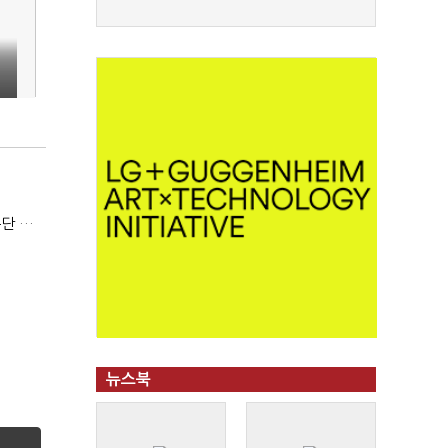
김한규 전 비서관 "집무실 용산 이전 아직도 이해 못 해…독단 우려"
뉴스북