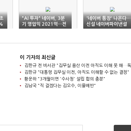
1조
"AI 투자" 네이버, 3분
'네이버 통장' 나온다…
%
기 영업익 2021억…전
신설 네이버파이낸셜
년비 9% 감소(상보)
"금융 플랫폼 혁신"(종
합)
이 기자의 최신글
김한규 "대통령 집무실 이전, 아직도 이해할 수 없는 결정"
황운하 "3개월이면 '수사청' 설립 합의 충분"
김남국 "직 걸겠다는 김오수, 이율배반"