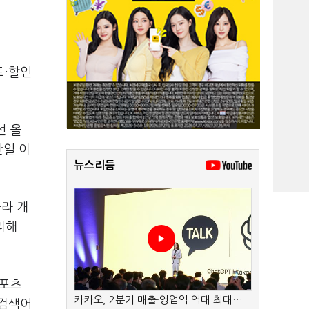
트·할인
선 올
단일 이
뉴스리듬
라 개
리해
스포츠
카카오, 2분기 매출·영업익 역대 최대…
승검색어