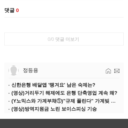
댓글
0
0/0
댓글 더보기
정등용
신한은행 배달앱 '땡겨요' 남은 숙제는?
(영상)거리두기 해제에도 은행 단축영업 계속 왜?
(Y노믹스와 가계부채①)"규제 풀린다" 가계빚 다시 꿈틀
(영상)방역지원금 노린 보이스피싱 기승