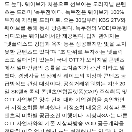
도 높다. 웨이브가 처음으로 선보이는 오리지널 콘텐
츠는 드라마 '녹두전'이다. 녹두전은 웨이브가 100%
투자해 제작된 드라마로, 오는 30일부터 KBS 2TV와
웨이브를 통해 동시 방송된다. 녹두전의 VOD(주문형
비디오)는 웨이브에서만 제공된다. 업계 관계자는
"넷플릭스도 킹덤과 옥자 등은 성공했지만 빛을 보지
못한 콘텐츠도 있다"며 "조 단위로 투자하는 넷플릭
스도 실패작이 있는데 국내 OTT가 오리지널 콘텐츠
에서 얼마만큼의 승률을 보여줄지가 관건"이라고 말
했다. 경쟁사들 입장에선 웨이브의 지상파 콘텐츠 공
급방식도 관심 대상이다. 공정거래위원회는 지난 20
일 SK텔레콤의 콘텐츠연합플랫폼(CAP) 주식취득 및
OTT 사업부문 양수 건에 대해 기업결합을 승인하면
서 시정조치를 부과했다. 시정조치 내용은 지상파 콘
텐츠의 비차별 공급조건 이행이다. 지상파3사는 다른
OTT 사업자와의 기존 지상파방송 VOD 공급계약을
정당한 이유 없이 해지 또는 변경해서는 안 된다. 업