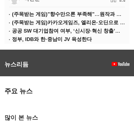
(주목받는 게임)"향수만으론 부족해"…원작과 차별화 성공한 '리니지M'
(주목받는 게임)카카오게임즈, 엘리온·오딘으로 MMORPG 투트랙 공세
공공 SW 대기업참여 여부, ‘신시장·혁신 창출’도 평가한다
정부, IDB와 한·중남미 JV 육성한다
뉴스리듬
주요 뉴스
많이 본 뉴스