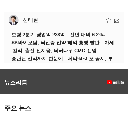
신태현
보령 2분기 영업익 238억…전년 대비 6.2%↓
SK바이오팜, 뇌전증 신약 해외 흥행 발판…차세대 신약 개발 속도
'컬리' 출신 전지웅, 닥터나우 CMO 선임
중단된 신약까지 한눈에…제약·바이오 공시, 투명해진다
뉴스리듬
주요 뉴스