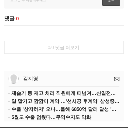
댓글
0
0/0
댓글 더보기
김지영
제습기 등 재고 처리 직원에게 떠넘겨…신일전자 '과징금 처벌'
일 맡기고 깜깜이 계약 …'선시공 후계약' 삼성중공업 덜미
수출 '상저하저' 오나…올해 6850억 달러 달성 '빨간불'
5월도 수출 멈췄다…무역수지도 악화