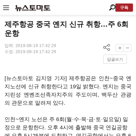
구독
제주항공 중국 옌지 신규 취항…주 6회
운항
입력: 2019-08-19 17:42:29
수정: 2019-08-19 17:42:29
답글쓰기
[뉴스토마토 김지영 기자] 제주항공은 인천~중국 옌
지노선에 신규 취항한다고 19일 밝혔다. 옌지는 중국
지린성 옌볜조선족자치주의 주도이며, 백두산 관광
의 관문으로 알려져 있다.
인천~옌지 노선은 주 6회(월·수·목·금·토·일요일) 일
정으로 운항한다. 오후 4시에 출발해 중국 연길공항
에 오후 5시25분에 도착하고, 연길공항에서는 오후 6