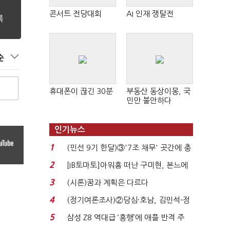
콘서트 전당대회
AI 인재 쟁탈전
순
휴대폰이 끊긴 30분
부동산 동상이몽, 국
민만 불안하다
인기뉴스
1
(민선 9기 한달)③'7조 채무' 곳간에 충
격…추미애, 20년...
2
[IB토마토]아워홈 떠난 구미현, 본느에
340억 베팅…가...
3
(시론)꿈과 계획은 다르다
4
(정기여론조사)②당심·호남, 김민석-정
청래 '초접전'...
5
삼성 Z8 역대급 ‘흥행’에 애플 반격 주