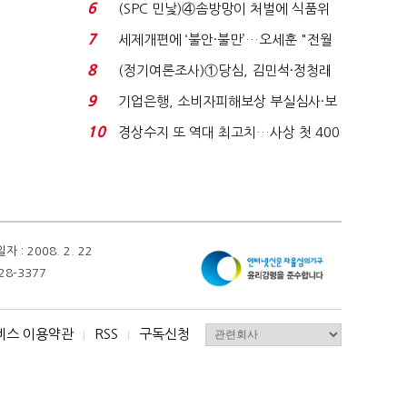
목…9월 ‘폴...
6
(SPC 민낯)④솜방망이 처벌에 식품위
생법 위반 반복...
7
세제개편에 ‘불안·불만’…오세훈 "전월
세 구하기 더 ...
8
(정기여론조사)①당심, 김민석·정청래
'초접전'…대통령 ...
9
기업은행, 소비자피해보상 부실심사·보
이스피싱 공시 ...
10
경상수지 또 역대 최고치…사상 첫 400
억달러에 '3% 성...
 2008. 2. 22
28-3377
비스 이용약관
RSS
구독신청
I
I