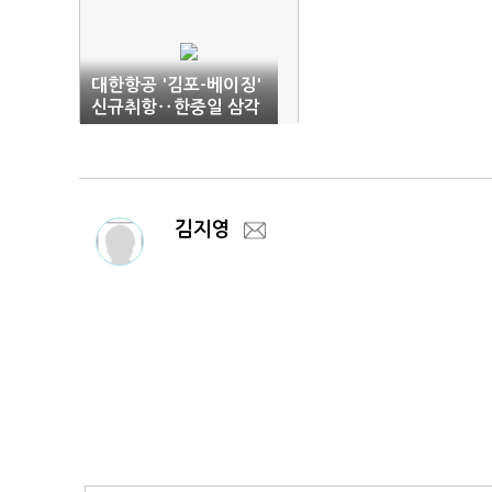
대한항공 '김포-베이징'
신규취항‥한중일 삼각
셔틀 완성
김지영