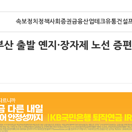
속보
정치
정책
사회
증권
금융
산업
테크
유통
건설
부산 출발 옌지·장자제 노선 증편