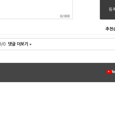
0
/
300
추천
0/0
댓글 더보기