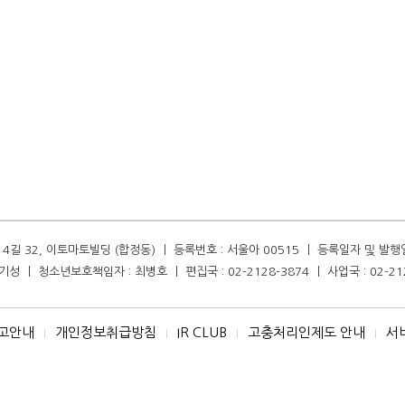
길 32, 이토마토빌딩 (합정동) ㅣ 등록번호 : 서울아 00515 ㅣ 등록일자 및 발행일자 :
성 ㅣ 청소년보호책임자 : 최병호 ㅣ 편집국 : 02-2128-3874 ㅣ 사업국 : 02-21
고안내
개인정보취급방침
IR CLUB
고충처리인제도 안내
서
I
I
I
I