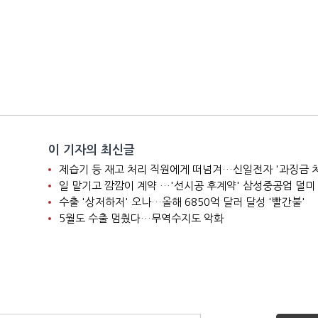
이 기자의 최신글
제습기 등 재고 처리 직원에게 떠넘겨…신일전자 '과징금 
일 맡기고 깜깜이 계약 …'선시공 후계약' 삼성중공업 덜미
수출 '상저하저' 오나…올해 6850억 달러 달성 '빨간불'
5월도 수출 멈췄다…무역수지도 악화