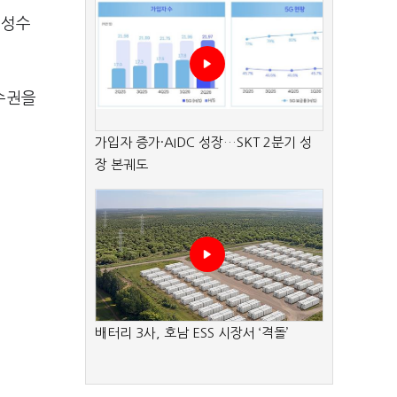
"성수
운수권을
가입자 증가·AIDC 성장…SKT 2분기 성
장 본궤도
배터리 3사, 호남 ESS 시장서 ‘격돌’