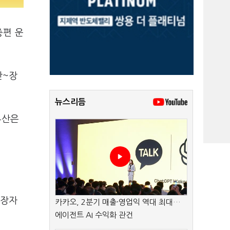
증편 운
산~장
뉴스리듬
부산은
-장자
카카오, 2분기 매출·영업익 역대 최대…
에이전트 AI 수익화 관건