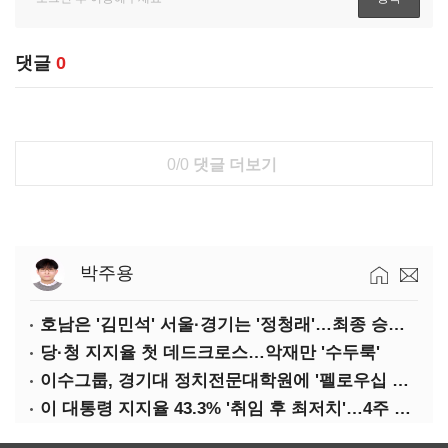
댓글
0
0/0
댓글 더보기
박주용
호남은 '김민석' 서울·경기는 '정청래'…최종 승자는 '안갯속'
당·청 지지율 첫 데드크로스…악재만 '수두룩'
이수그룹, 경기대 정치전문대학원에 '펠로우십 기금' 3900만원 출연
이 대통령 지지율 43.3% '취임 후 최저치'…4주 연속 '하락'