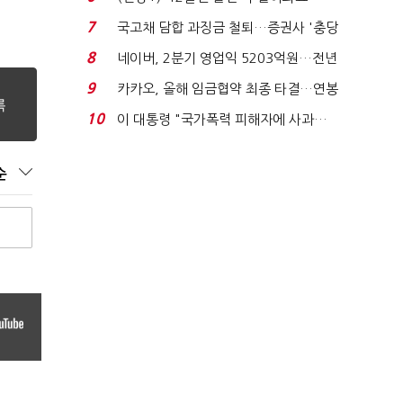
빈 매대 채우며 문 연 ...
7
국고채 담합 과징금 철퇴…증권사 '충당
금 폭탄' 우려...
8
네이버, 2분기 영업익 5203억원…전년
비 0.2% 감소...
9
카카오, 올해 임금협약 최종 타결…연봉
6.3% 인상·격려...
10
이 대통령 "국가폭력 피해자에 사과…
적극적 조사로 진...
순