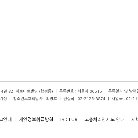
길 32, 이토마토빌딩 (합정동) ㅣ 등록번호 : 서울아 00515 ㅣ 등록일자 및 발행일자 :
성 ㅣ 청소년보호책임자 : 최병호 ㅣ 편집국 : 02-2128-3874 ㅣ 사업국 : 02-21
고안내
개인정보취급방침
IR CLUB
고충처리인제도 안내
서
I
I
I
I