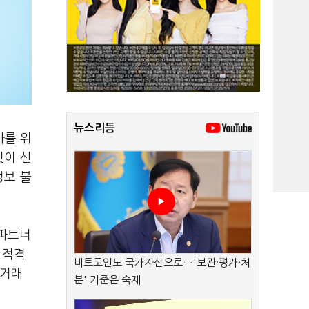
뉴스리듬
사를 위
빗이 신
정보 불
 파트너
 적격
비트코인도 국가자산으로…'보관·평가·처
 거래
분' 기준은 숙제