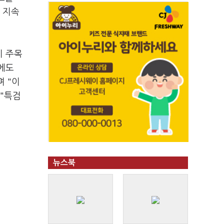
 지속
지 주목
에도
 "이
 "특검
뉴스북