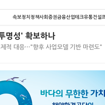
속보
정치
정책
사회
증권
금융
산업
테크
유통
건설
'투명성' 확보하나
선제적 대응…"향후 사업모델 기반 마련도"