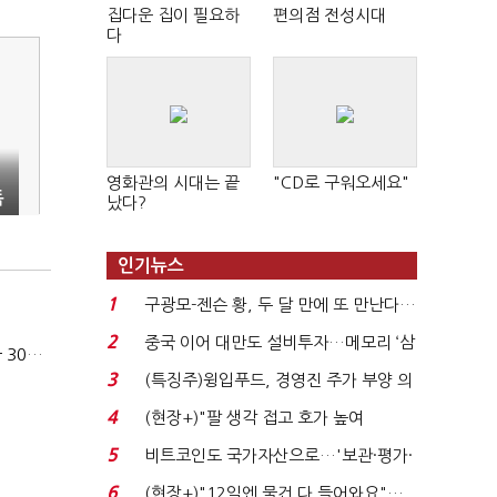
집다운 집이 필요하
편의점 전성시대
다
영화관의 시대는 끝
"CD로 구워오세요"
독
났다?
인기뉴스
1
구광모-젠슨 황, 두 달 만에 또 만난다…
로봇·AI 등 논...
2
중국 이어 대만도 설비투자…메모리 ‘삼
카카오, 올해 임금협약 최종 타결…연봉 6.3% 인상·격려금 300만원
국전쟁’
3
(특징주)윙입푸드, 경영진 주가 부양 의
지에 상한가...
4
(현장+)"팔 생각 접고 호가 높여
요"…'덜 똘똘한 한 채' 20...
5
비트코인도 국가자산으로…'보관·평가·
처분' 기준은 ...
6
(현장+)"12일엔 물건 다 들어와요"…