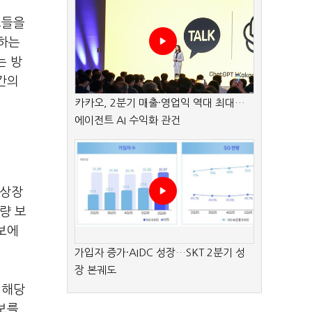
보들을
성하는
는 방
간의
카카오, 2분기 매출·영업익 역대 최대…
에이전트 AI 수익화 관건
 상장
량 보
보에
가입자 증가·AIDC 성장…SKT 2분기 성
장 본궤도
 해당
보를