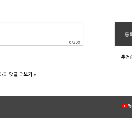
0
/
300
추천
0/0
댓글 더보기