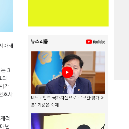
뉴스리듬
아시아태
는 3
표와
호사가
 변호사
비트코인도 국가자산으로…'보관·평가·처
분' 기준은 숙제
국제적
 매년