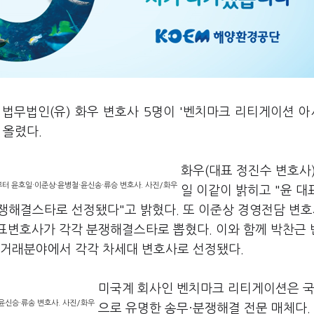
 법무법인(유) 화우 변호사 5명이 '벤치마크 리티게이션 
 올렸다.
화우(대표 정진수 변호사)
터 윤호일·이준상·윤병철·윤신송·류승 변호사. 사진/화우
일 이같이 밝히고 "윤 대
쟁해결스타로 선정됐다"고 밝혔다. 또 이준상 경영전담 변
표변호사가 각각 분쟁해결스타로 뽑혔다. 이와 함께 박찬근
정거래분야에서 각각 차세대 변호사로 선정됐다.
미국계 회사인 벤치마크 리티게이션은 
윤신승·류송 변호사. 사진/화우
으로 유명한 송무·분쟁해결 전문 매체다.