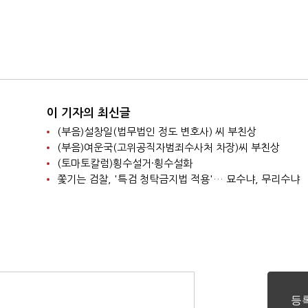
이 기자의 최신글
(부음)설창일(법무법인 정도 변호사) 씨 부친상
(부음)여운국(고위공직자범죄수사처 차장)씨 부친상
(토마토칼럼)횡수설거·횡수설화
쫓기는 검찰, '특검 청탁금지법 적용'… 묘수냐, 무리수냐