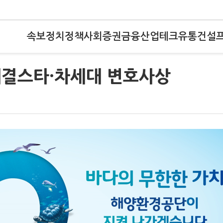
속보
정치
정책
사회
증권
금융
산업
테크
유통
건설
해결스타·차세대 변호사상