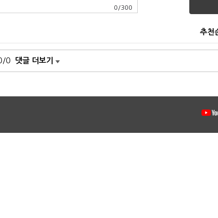
0
/
300
추천
0/0
댓글 더보기