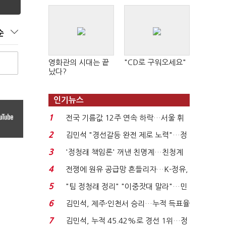
순
영화관의 시대는 끝
"CD로 구워오세요"
났다?
인기뉴스
1
전국 기름값 12주 연속 하락…서울 휘
발윳값 1909원...
2
김민석 "경선갈등 완전 제로 노력"…정
청래 "반명 공세 사...
3
'정청래 책임론' 꺼낸 친명계…친청계
는 추가투표 때리기...
4
전쟁에 원유 공급망 흔들리자…K-정유,
에너지안보 핵심...
5
"팀 정청래 정리" "이중잣대 말라"…민
주 최고위원 계파 다...
6
김민석, 제주·인천서 승리…누적 득표율
'1위 탈환'(종합)...
7
김민석, 누적 45.42%로 경선 1위…정