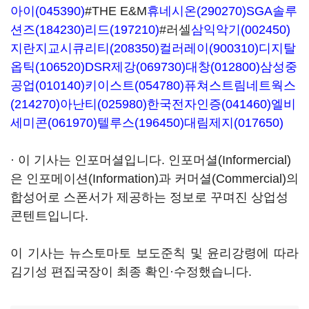
아이(045390)
#THE E&M
휴네시온(290270)
SGA솔루
션즈(184230)
리드(197210)
#러셀
삼익악기(002450)
지란지교시큐리티(208350)
컬러레이(900310)
디지탈
옵틱(106520)
DSR제강(069730)
대창(012800)
삼성중
공업(010140)
키이스트(054780)
퓨쳐스트림네트웍스
(214270)
아난티(025980)
한국전자인증(041460)
엘비
세미콘(061970)
텔루스(196450)
대림제지(017650)
· 이 기사는 인포머셜입니다. 인포머셜(Informercial)
은 인포메이션(Information)과 커머셜(Commercial)의
합성어로 스폰서가 제공하는 정보로 꾸며진 상업성
콘텐트입니다.
이 기사는 뉴스토마토 보도준칙 및 윤리강령에 따라
김기성 편집국장이 최종 확인·수정했습니다.