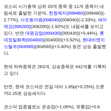
코스피 시가총액 상위 20개 종목 중 11개 종목이 내
림세로 출발한 가운데,
한창제지(009460)
(009460)(-
2.77%),
사조동아원(008040)
(008040)(-2.33%),
세아
제강(306200)
(306200)(-1.92%)도 내림세를 보이고
있다. 반면
대원강업(000430)
(000430)(+5.44%),
롯
데정밀화학(004000)
(004000)(+3.52%),
현대비앤지
스틸우(004565)
(004565)(+3.40%) 등은 상승 출발했
다.
현재 하락종목은 263개, 상승종목은 442개를 기록하
고 있다.
반면, 현재 코스닥은 전일 대비 1.85p(+0.25%) 오른
752.25로 상승세이다.
코스닥 업종별로는 운송업(+1.06%), 유통업(+0.6