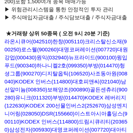
200)포함 1,500여개 종목 매매가능
▶ 위험관리시스템을 통한 안정적인 투자 관리
▶ 주식매입자금대출 / 주식담보대출 / 주식자금대출
★거래량 상위 50종목 ( 오전 9시 20분 기준)
라온시큐어(042510)
한창(005110)
크리스탈신소재(9
00250)
로스웰(900260)
대명코퍼레이션(007720)
대원
강업(000430)
원익(032940)
뉴프라이드(900100)
윙입
푸드(900340)
하나니켈2호(099350)
부방(014470)
헝
셩그룹(900270)
디지탈옵틱(106520)
사조동아원(008
040)
KODEX 인버스(114800)
대호피앤씨(021040)
남
선알미늄(008350)
보해양조(000890)
골든센츄리(900
280)
유니크(011320)
부방(014470)
KODEX 레버리지
(122630)
KODEX 200선물인버스2(252670)
삼성엔지
니어링(028050)
DSR(155660)
이스트아시아홀딩스(9
00110)
KODEX 인버스(114800)
드림시큐리티(20365
0)
삼성전자(005930)
대명코퍼레이션(007720)
대아티