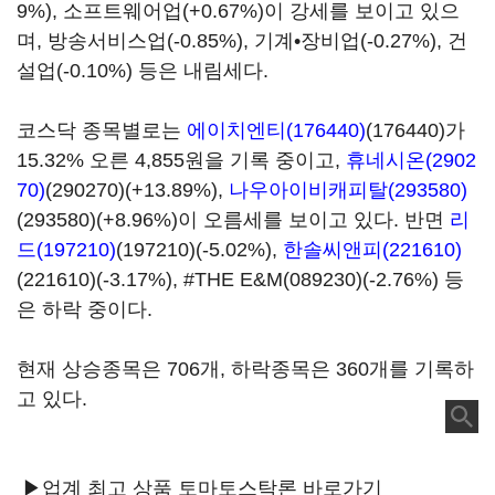
9%), 소프트웨어업(+0.67%)이 강세를 보이고 있으
며, 방송서비스업(-0.85%), 기계•장비업(-0.27%), 건
설업(-0.10%) 등은 내림세다.
코스닥 종목별로는
에이치엔티(176440)
(176440)가
15.32% 오른 4,855원을 기록 중이고,
휴네시온(2902
70)
(290270)(+13.89%),
나우아이비캐피탈(293580)
(293580)(+8.96%)이 오름세를 보이고 있다. 반면
리
드(197210)
(197210)(-5.02%),
한솔씨앤피(221610)
(221610)(-3.17%), #THE E&M(089230)(-2.76%) 등
은 하락 중이다.
현재 상승종목은 706개, 하락종목은 360개를 기록하
고 있다.
▶업계 최고 상품 토마토스탁론 바로가기