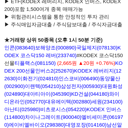
▶ ETF(KODEX 레버리지, KODEX 인버스, KODEX
200)포함 1,500여개 종목 매매가능
▶ 위험관리시스템을 통한 안정적인 투자 관리
▶ 주식매입자금대출 / 주식담보대출 / 주식자금대출
★거래량 상위 50종목 (오후 1시 50분 기준)
인콘(083640)
보해양조(000890)
국일제지(078130)
K
ODEX 코스닥150 레버(233740)
#KODEX 코스닥150
선물
티플랙스(081150)
(2,665원 ▲20원 +0.76%)
KO
DEX 200선물인버스2(252670)
KODEX 레버리지(12
2630)
이화전기(024810)
인스코비(006490)
동양물산
(002900)
이랜텍(054210)
삼성전자(005930)
대원화성
(024890)
대아티아이(045390)
KD건설(044180)
와이
디온라인(052770)
대유에이텍(002880)
세원(234100)
아난티(025980)
비츠로시스(054220)
KODEX 인버스
(114800)
차이나그레이트(900040)
엘비세미콘(06197
0)
에이비엘바이오(298380)
대영포장(014160)
남선알