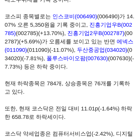
코스피 종목별로는
인스코비(006490)
(006490)가 14.
07% 오른 5,350원을 기록 중이고,
진흥기업우B(002
785)
(002785)(+13.70%),
진흥기업2우B(002787)
(00
2787)(+5.69%)가 오름세를 보이고 있는 반면
에넥스
(011090)
(011090)(-11.07%),
두산중공업(034020)
(0
34020)(-7.81%),
폴루스바이오팜(007630)
(007630)(-
7.73%) 등은 하락 중이다.
현재 하락종목은 784개, 상승종목은 76개를 기록하
고 있다.
또한, 현재 코스닥은 전일 대비 11.01p(-1.64%) 하락
한 658.78로 하락세이다.
코스닥 약세업종은 컴퓨터서비스업(-2.42%), 디지털