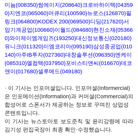
미늄(008350)
썸에이지(208640)
크로바하이텍(04359
0)
지엔코(065060)
머큐리(100590)
뉴로스(126870)
필
링크(064800)
KODEX 200(069500)
디딤(217620)
서
암기계공업(100660)
이월드(084680)
현진소재(05366
0)
와이제이엠게임즈(193250)
대신정보통신(020180)
유니크(011320)
이엠코리아(095190)
삼성중공업(010
140)
아주IB투자(027360)
대창솔루션(096350)
엔케이
(085310)
엘컴텍(037950)
포비스티앤씨(016670)
데코
앤이(017680)
셀루메드(049180)
· 이 기사는 인포머셜입니다. 인포머셜(Informercial)
은 인포메이션(Information)과 커머셜(Commercial)의
합성어로 스폰서가 제공하는 정보로 꾸며진 상업성
콘텐트입니다.
이 기사는 뉴스토마토 보도준칙 및 윤리강령에 따라
김기성 편집국장이 최종 확인·수정했습니다.