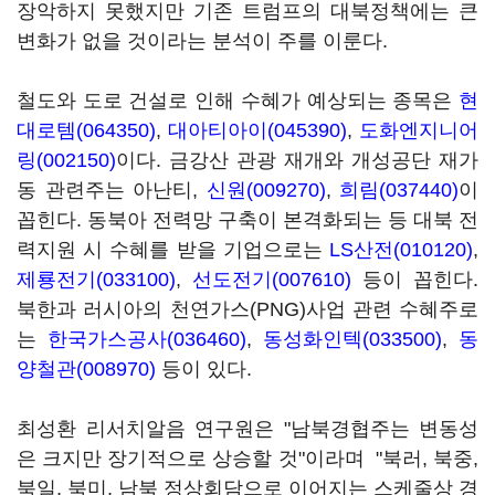
장악하지 못했지만 기존 트럼프의 대북정책에는 큰
변화가 없을 것이라는 분석이 주를 이룬다.
철도와 도로 건설로 인해 수혜가 예상되는 종목은
현
대로템(064350)
,
대아티아이(045390)
,
도화엔지니어
링(002150)
이다. 금강산 관광 재개와 개성공단 재가
동 관련주는 아난티,
신원(009270)
,
희림(037440)
이
꼽힌다. 동북아 전력망 구축이 본격화되는 등 대북 전
력지원 시 수혜를 받을 기업으로는
LS산전(010120)
,
제룡전기(033100)
,
선도전기(007610)
등이 꼽힌다.
북한과 러시아의 천연가스(PNG)사업 관련 수혜주로
는
한국가스공사(036460)
,
동성화인텍(033500)
,
동
양철관(008970)
등이 있다.
최성환 리서치알음 연구원은 "남북경협주는 변동성
은 크지만 장기적으로 상승할 것"이라며 "북러, 북중,
북일, 북미, 남북 정상회담으로 이어지는 스케줄상 경