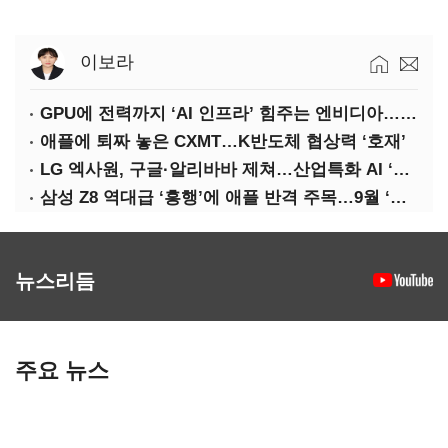
이보라
GPU에 전력까지 ‘AI 인프라’ 힘주는 엔비디아…삼성·하닉 수요도 ‘탄력’
애플에 퇴짜 놓은 CXMT…K반도체 협상력 ‘호재’
LG 엑사원, 구글·알리바바 제쳐…산업특화 AI ‘속도’
삼성 Z8 역대급 ‘흥행’에 애플 반격 주목…9월 ‘폴더블 대전’
뉴스리듬
주요 뉴스