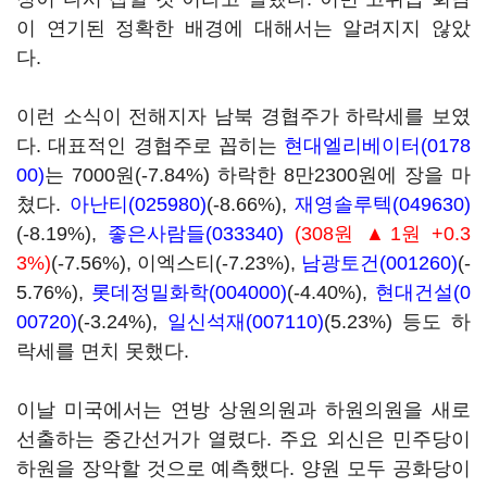
이 연기된 정확한 배경에 대해서는 알려지지 않았
다.
이런 소식이 전해지자 남북 경협주가 하락세를 보였
다. 대표적인 경협주로 꼽히는
현대엘리베이터(0178
00)
는 7000원(-7.84%) 하락한 8만2300원에 장을 마
쳤다.
아난티(025980)
(-8.66%),
재영솔루텍(049630)
(-8.19%),
좋은사람들(033340)
(308원 ▲1원 +0.3
3%)
(-7.56%), 이엑스티(-7.23%),
남광토건(001260)
(-
5.76%),
롯데정밀화학(004000)
(-4.40%),
현대건설(0
00720)
(-3.24%),
일신석재(007110)
(5.23%) 등도 하
락세를 면치 못했다.
이날 미국에서는 연방 상원의원과 하원의원을 새로
선출하는 중간선거가 열렸다. 주요 외신은 민주당이
하원을 장악할 것으로 예측했다. 양원 모두 공화당이