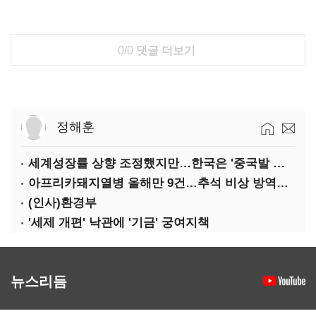
0/0
댓글 더보기
정해훈
세계성장률 상향 조정했지만…한국은 '중국발 살얼음판'
아프리카돼지열병 올해만 9건…추석 비상 방역에 '총력'
(인사)환경부
'세제 개편' 낙관에 '기금' 궁여지책
뉴스리듬