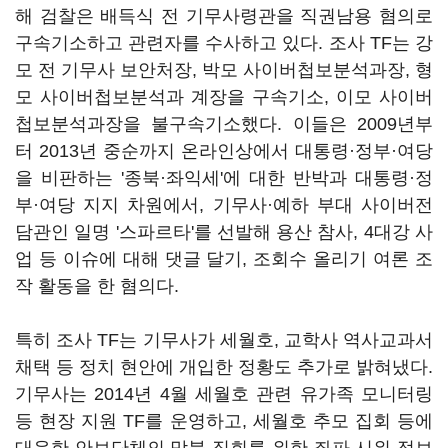
해 검찰은 배득식 전 기무사령관을 직권남용 혐의로
구속기소하고 관련자를 수사하고 있다. 조사 TF는 강
모 전 기무사 보안처장, 박모 사이버첩보분석과장, 형
모 사이버첩보분석과 계장을 구속기소, 이모 사이버
첩보분석과장을 불구속기소했다. 이들은 2009년부
터 2013년 중순까지 온라인상에서 대통령·정부·여당
을 비판하는 '종북·좌익세'에 대한 반박과 대통령·정
부·여당 지지 차원에서, 기무사·예하 부대 사이버전
담관인 일명 '스파르타'를 선발해 용산 참사, 4대강 사
업 등 이슈에 대해 댓글 달기, 조회수 올리기 여론 조
작 활동을 한 혐의다.
특히 조사 TF는 기무사가 세월호, 교학사 역사교과서
채택 등 정치 현안에 개입한 정황도 추가로 밝혀냈다.
기무사는 2014년 4월 세월호 관련 유가족 모니터링
등 현장 지원 TF를 운영하고, 세월호 추모 집회 등에