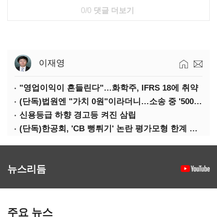
0/0
댓글 더보기
이재영
"영업이익이 흔들린다"…화학주, IFRS 18에 취약
(단독)법원엔 "가치 0원"이라더니…소송 중 '500원 유증' 강행한 라인게임즈
신용등급 하향 경고등 켜진 삼립
(단독)한공회, 'CB 뻥튀기' 논란 평가모형 한계 인정…당국 방관 속 장부 왜곡 수두룩
뉴스리듬
주요 뉴스