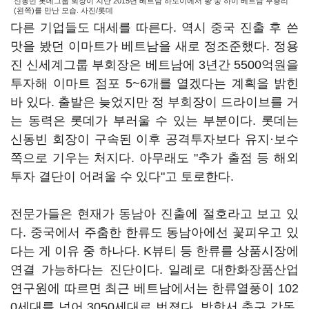
신동빈 롯데그룹 회장이 지난 2015년 베트남 하노이에서 황 쭝 하이 베트남 부총리
(왼쪽)를 만난 모습. 사진/롯데
다른 기업들도 대세를 따른다. 역시 중국 진출 후 쓴
맛을 봤던 이마트가 베트남을 새로 정조준했다. 정용
진 신세계그룹 부회장은 베트남에 3년간 5500억원을
투자해 이마트 점포 5~6개를 열겠다는 계획을 밝힌
바 있다. 출발은 늦었지만 정 부회장이 드라이브를 거
는 동력은 롯데가 부러울 수 있는 부분이다. 롯데는
신동빈 회장이 구속된 이후 공격투자보다 유지·보수
쪽으로 기우는 처지다. 아무래도 "추가 출점 등 해외
투자 결단이 어려울 수 있다"고 토로한다.
전문가들은 현재가 동남아 진출에 절호라고 보고 있
다. 중국에서 주춤한 한류도 동남아에선 꽃피우고 있
다는 게 이유 중 하나다. K뷰티 등 한류를 상품시장에
연결 가능하다는 진단이다. 일례로 대한화장품산업
연구원에 따르면 최근 베트남에서는 한류열풍이 102
0세대를 넘어 3050세대로 번졌다. 박항서 축구 감독,